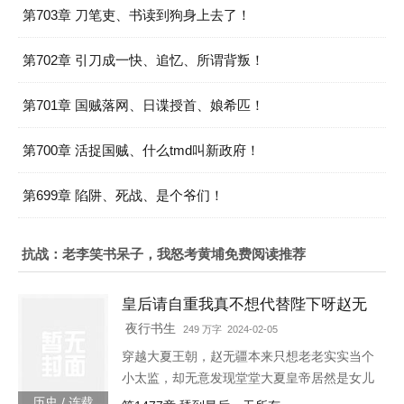
第703章 刀笔吏、书读到狗身上去了！
第702章 引刀成一快、追忆、所谓背叛！
第701章 国贼落网、日谍授首、娘希匹！
第700章 活捉国贼、什么tmd叫新政府！
第699章 陷阱、死战、是个爷们！
抗战：老李笑书呆子，我怒考黄埔免费阅读推荐
皇后请自重我真不想代替陛下呀赵无
疆轩辕靖独孤明玥
夜行书生
249 万字 2024-02-05
穿越大夏王朝，赵无疆本来只想老老实实当个
小太监，却无意发现堂堂大夏皇帝居然是女儿
身！“大胆奴才，竟然还没净身，朕诛你九
历史 / 连载