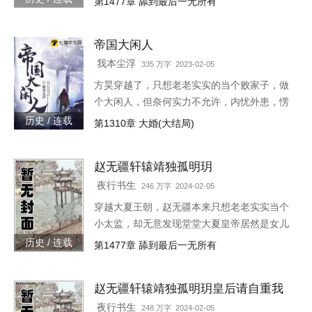
第1477章 舔到最后一无所有
族！”“大胆陛下，你也不想你的秘密被人发现
吧？”就在这时，风华绝代的皇后突然到来，
帝国大闲人
“陛下，本宫来侍寝。”女皇帝情急之下连忙吹
灭灯火，“小赵子，你替朕伺候皇后，以后便是
我本尘浮
335 万字 2023-02-05
朕的心腹！”
方昊穿越了，只想老老实实的当个败家子，做
个大闲人，但奈何实力不允许，内忧外患，愣
是把一个败家子逼成了救世主，无所不能！种
历史 / 连载
第1310章 大婚(大结局)
田，发展工业，驱除外侵……笔趣阁各位书友
要是觉得《帝国大闲人》还
赵无疆轩辕靖独孤明玥
夜行书生
246 万字 2024-02-05
穿越大夏王朝，赵无疆本来只想老老实实当个
小太监，却无意发现堂堂大夏皇帝居然是女儿
身！“大胆奴才，竟然还没净身，朕诛你九
历史 / 连载
第1477章 舔到最后一无所有
族！”“大胆陛下，你也不想你的秘密被人发现
吧？”就在这时，风华绝代的皇后突然到来，
赵无疆轩辕靖独孤明玥皇后请自重我
“陛下，本宫来侍寝。”女皇帝情急之下连忙吹
真不想代替陛下呀最新章节在线
灭灯火，“小赵子，你替朕伺候皇后，以后便是
夜行书生
248 万字 2024-02-05