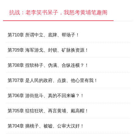
抗战：老李笑书呆子，我怒考黄埔笔趣阁
第710章 所谓中立、底牌、帮场子！
第709章 海军游戈、封锁、矿脉换资源！
第708章 捏软柿子、伪满、合纵连横？！
第707章 是人民的政府、点拨、他心里有我！
第706章 游街批斗、真的不回来嘛？！
第705章 狺狺狂吠、再言黄埔、戴高帽！
第704章 摘桃子、被嘘、公审大汉奸！