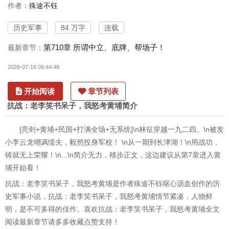
作者：
殊途不钰
历史军事
84 万字
连载
第710章 所谓中立、底牌、帮场子！
最新章节：
2026-07-16 06:44:48
开始阅读
章节列表
抗战：老李笑书呆子，我怒考黄埔简介
[亮剑+黄埔+民国+打满全场+无系统]\n林征穿越一九二四。\n被发
小李云龙嘲讽懦夫，毅然投身军校！ \n从一期到长津湖！\n用战功，
铸就无上荣耀！\n...\n简介无力，移步正文，这边建议从第7章进入黄
埔开始看！
抗战：老李笑书呆子，我怒考黄埔是作者殊途不钰呕心沥血创作的历
史军事小说，抗战：老李笑书呆子，我怒考黄埔情节紧凑，人物鲜
明，是不可多得的佳作。喜欢抗战：老李笑书呆子，我怒考黄埔全文
阅读最新章节请多多收藏点赞支持！