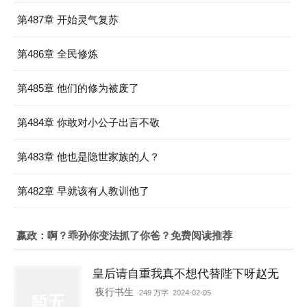
第487章 开始灵气复苏
第486章 全民修炼
第485章 他们的修为被废了
第484章 你敢对小公子出言不敬
第483章 他也是隐世家族的人？
第482章 早就该有人教训他了
嬴政：啊？乖孙你变法抓了你爸？免费阅读推荐
皇后请自重我真不想代替陛下呀赵无
疆轩辕靖独孤明玥
夜行书生
249 万字 2024-02-05