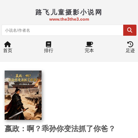
路飞儿童摄影小说网
www.the3the3.com
首页
排行
完本
足迹
嬴政：啊？乖孙你变法抓了你爸？