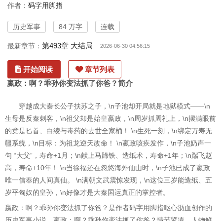
作者：
码字用脚指
历史军事
84 万字
连载
第493章 大结局
最新章节：
2026-06-30 04:56:15
开始阅读
章节列表
嬴政：啊？乖孙你变法抓了你爸？简介
穿越成大秦长公子扶苏之子，\n子池却开局就是地狱模式——\n
生母是反秦刺客，\n祖父却是始皇嬴政，\n周岁抓周礼上，\n摆满眼前
的竟是匕首、白绫与毒药的去世全家桶！ \n生死一刻，\n绑定万寿无
疆系统，\n目标：为祖龙逆天改命！ \n嬴政咳疾发作，\n子池奶声一
句 “大父”，寿命+1月；\n献上马蹄铁、造纸术，寿命+1年；\n踹飞赵
高，寿命+10年！ \n当徐福还在忽悠海外仙山时，\n子池已成了嬴政
唯一信奉的人间真仙。 \n满朝文武震惊发现，\n这位三岁能造纸、五
岁平匈奴的皇孙，\n好像才是大秦国运真正的掌控者。
嬴政：啊？乖孙你变法抓了你爸？是作者码字用脚指呕心沥血创作的
历史军事小说，嬴政：啊？乖孙你变法抓了你爸？情节紧凑，人物鲜