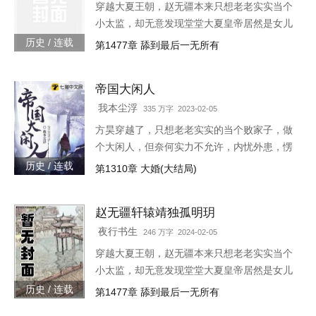
穿越大夏王朝，赵无疆本来只想老老实实当个
小太监，却无意发现堂堂大夏皇帝居然是女儿
身！“大胆奴才，竟然还没净身，朕诛你九
历史 / 连载
第1477章 舔到最后一无所有
族！”“大胆陛下，你也不想你的秘密被人发现
吧？”就在这时，风华绝代的皇后突然到来，
帝国大闲人
“陛下，本宫来侍寝。”女皇帝情急之下连忙吹
灭灯火，“小赵子，你替朕伺候皇后，以后便是
我本尘浮
335 万字 2023-02-05
朕的心腹！”
方昊穿越了，只想老老实实的当个败家子，做
个大闲人，但奈何实力不允许，内忧外患，愣
是把一个败家子逼成了救世主，无所不能！种
历史 / 连载
第1310章 大婚(大结局)
田，发展工业，驱除外侵……笔趣阁各位书友
要是觉得《帝国大闲人》还
赵无疆轩辕靖独孤明玥
夜行书生
246 万字 2024-02-05
穿越大夏王朝，赵无疆本来只想老老实实当个
小太监，却无意发现堂堂大夏皇帝居然是女儿
身！“大胆奴才，竟然还没净身，朕诛你九
历史 / 连载
第1477章 舔到最后一无所有
族！”“大胆陛下，你也不想你的秘密被人发现