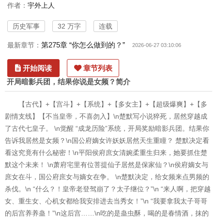
作者：
宇外上人
历史军事
32 万字
连载
第275章 “你怎么做到的？”
最新章节：
2026-06-27 03:10:06
开始阅读
章节列表
开局暗影兵团，结果你说是女频？简介
【古代】+【宫斗】+【系统】+【多女主】+【超级爆爽】+【多
剧情支线】【不当皇帝，不喜勿入】\n楚默写小说猝死，居然穿越成
了古代七皇子。 \n觉醒 “成龙历险”系统，开局奖励暗影兵团。结果你
告诉我居然是女频？\n国公府嫡女许妖妖居然天生重瞳？ 楚默决定看
看这究竟有什么秘密！\n平阳侯府庶女清婉柔重生归来，她要抓住楚
默这个未来！ \n萧府宅里有位菩提仙子居然是保家仙？\n侯府嫡女与
庶女在斗，国公府庶女与嫡女在争。 \n楚默决定，给女频来点男频的
杀伐。\n “什么？！皇帝老登驾崩了？太子继位？”\n “来人啊，把穿越
女、重生女、心机女都给我安排进去当秀女！”\n “我要拿我太子哥哥
的后宫养养蛊！”\n这后宫……\n吃的是蛊虫酥，喝的是春情酒，抹的