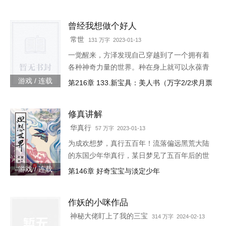
生】【轻系统】【丧尸】【末世生存】【杀伐
果断】【不圣母】
曾经我想做个好人
常世
131 万字 2023-01-13
一觉醒来，方泽发现自己穿越到了一个拥有着
各种神奇力量的世界。种在身上就可以永葆青
春的蘑菇每分一个分身就会智商下降实力提升
游戏 / 连载
第216章 133.新宝具：美人书（万字2/2求月票
的小丑可以代替主人学习锻炼，而且效果翻倍
的替身地灵…怎么说呢。这
修真讲解
华真行
57 万字 2023-01-13
为成欢想梦，真行五百年！流落偏远黑荒大陆
的东国少年华真行，某日梦见了五百年后的世
界。在那个世界上，很多国度与部族甚至已消
游戏 / 连载
第146章 好奇宝宝与淡定少年
失于历史长河，而古老的东国迎来了强大的新
生，东方智慧焕发新的光芒
作妖的小咪作品
神秘大佬盯上了我的三宝
314 万字 2024-02-13