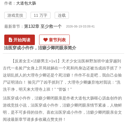
作者：
大道包大肠
游戏竞技
11 万字
连载
第132章 至少救一个
最新章节：
2026-06-19 03:09:41
开始阅读
章节列表
法医穿成小仵作，洁癖少卿闭眼亲简介
【反差女主×洁癖男主+1v1】天才少女法医林野加班中途穿越到
古代一名捡尸女身上开局就躺在一个死和尚身边还被当成凶手抓了？
这胡乱抓人的大理寺少卿还是个死洁癖！仵作不在是吧，我自己会验
尸证明清白！ 验完尸了凶手抓到了，大理寺少卿嫌弃地对我说：“洗
洗干净，明天来大理寺上班！” “管饭！”
法医穿成小仵作，洁癖少卿闭眼亲是作者大道包大肠呕心沥血创作的
游戏竞技小说，法医穿成小仵作，洁癖少卿闭眼亲情节紧凑，人物鲜
明，是不可多得的佳作。喜欢法医穿成小仵作，洁癖少卿闭眼亲全文
阅读最新章节请多多收藏点赞支持！