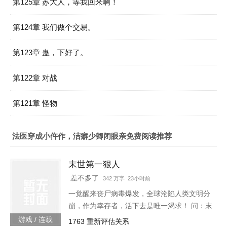
第125章 苏大人，等我回来啊！
第124章 我们做个交易。
第123章 蛊，下好了。
第122章 对战
第121章 怪物
法医穿成小仵作，洁癖少卿闭眼亲免费阅读推荐
末世第一狠人
差不多了
342 万字 23小时前
一觉醒来丧尸病毒爆发，全球沦陷人类文明分
崩，作为幸存者，活下去是唯一渴求！ 问：末
世怎样才能活下去？答：首先要狠！【非重
游戏 / 连载
1763 重新评估关系