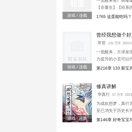
一觉醒来丧尸病毒
【非重生】【轻系
游戏 / 连载
1765 这蛋能吃吗？
曾经我想做个好
常世
131 万字 2023-0
一觉醒来，方泽发
力提升的小丑可以
游戏 / 连载
第216章 133.新
修真讲解
华真行
57 万字 2023
为成欢想梦，真行
至已消失于历史长
游戏 / 连载
第146章 好奇宝