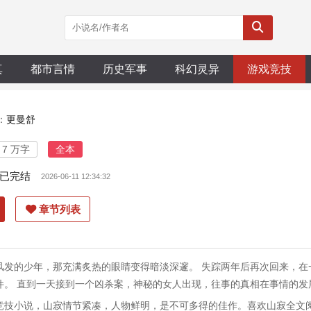
真
都市言情
历史军事
科幻灵异
游戏竞技
：
更曼舒
7 万字
全本
已完结
2026-06-11 12:34:32
章节列表
风发的少年，那充满炙热的眼睛变得暗淡深邃。 失踪两年后再次回来，在
件。 直到一天接到一个凶杀案，神秘的女人出现，往事的真相在事情的发
竞技小说，山寂情节紧凑，人物鲜明，是不可多得的佳作。喜欢山寂全文