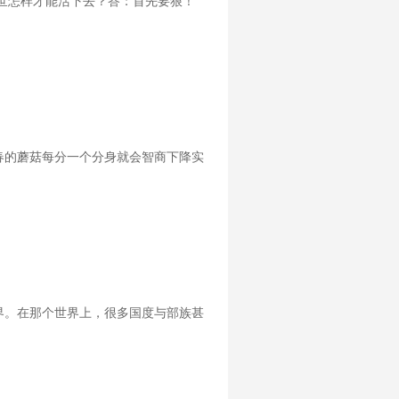
世怎样才能活下去？答：首先要狠！
春的蘑菇每分一个分身就会智商下降实
界。在那个世界上，很多国度与部族甚