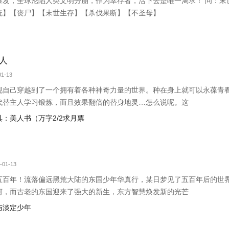
爆发，全球沦陷人类文明分崩，作为幸存者，活下去是唯一渴求！ 问：末
统】【丧尸】【末世生存】【杀伐果断】【不圣母】
人
1-13
现自己穿越到了一个拥有着各种神奇力量的世界。种在身上就可以永葆青
代替主人学习锻炼，而且效果翻倍的替身地灵…怎么说呢。这
宝具：美人书（万字2/2求月票
-01-13
五百年！流落偏远黑荒大陆的东国少年华真行，某日梦见了五百年后的世
河，而古老的东国迎来了强大的新生，东方智慧焕发新的光芒
宝与淡定少年