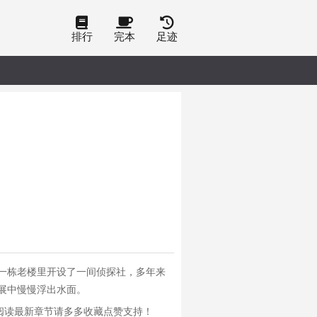
排行
完本
足迹
一栋老楼里开设了一间侦探社，多年来
展中慢慢浮出水面。
阅读最新章节请多多收藏点赞支持！