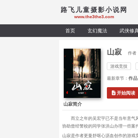
路飞儿童摄影小说网
www.the3the3.com
首页
玄幻魔法
武侠修
山寂
作者
游戏竞技
作品
最新章节：
开始阅读
山寂简介
而立之年的吴宏宇已不是当年意气
协助曾经警校的同学张洪山办理一些案
山寂是作者更曼舒呕心沥血创作的游戏