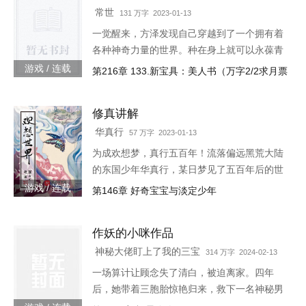
常世
131 万字 2023-01-13
一觉醒来，方泽发现自己穿越到了一个拥有着
各种神奇力量的世界。种在身上就可以永葆青
春的蘑菇每分一个分身就会智商下降实力提升
游戏 / 连载
第216章 133.新宝具：美人书（万字2/2求月票
的小丑可以代替主人学习锻炼，而且效果翻倍
的替身地灵…怎么说呢。这
修真讲解
华真行
57 万字 2023-01-13
为成欢想梦，真行五百年！流落偏远黑荒大陆
的东国少年华真行，某日梦见了五百年后的世
界。在那个世界上，很多国度与部族甚至已消
游戏 / 连载
第146章 好奇宝宝与淡定少年
失于历史长河，而古老的东国迎来了强大的新
生，东方智慧焕发新的光芒
作妖的小咪作品
神秘大佬盯上了我的三宝
314 万字 2024-02-13
一场算计让顾念失了清白，被迫离家。四年
后，她带着三胞胎惊艳归来，救下一名神秘男
子。她认为救人是医生天职，却不料男子缠着