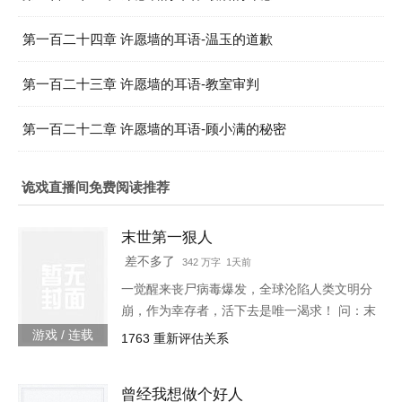
第一百二十四章 许愿墙的耳语-温玉的道歉
第一百二十三章 许愿墙的耳语-教室审判
第一百二十二章 许愿墙的耳语-顾小满的秘密
诡戏直播间免费阅读推荐
末世第一狠人
差不多了
342 万字 1天前
一觉醒来丧尸病毒爆发，全球沦陷人类文明分
崩，作为幸存者，活下去是唯一渴求！ 问：末
世怎样才能活下去？答：首先要狠！【非重
游戏 / 连载
1763 重新评估关系
生】【轻系统】【丧尸】【末世生存】【杀伐
果断】【不圣母】
曾经我想做个好人