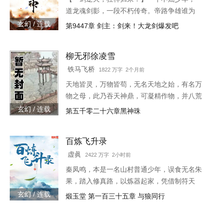
道龙魂剑影，一段不朽传奇。帝路争雄谁为
峰，唯我林轩傲苍生！3w471-25091
玄幻 / 连载
第9447章 剑主：剑来！大龙剑爆发吧
柳无邪徐凌雪
铁马飞桥
1822 万字 2个月前
天地皆灵，万物皆苟，无名天地之始，有名万
物之母，此乃吞天神鼎，可凝精作物，并八荒
之心。得此鼎，吞四海，容八荒……一代邪
玄幻 / 连载
第五千零二十六章黑神珠
神，踏天之路！
百炼飞升录
虚眞
2422 万字 2小时前
秦凤鸣，本是一名山村普通少年，误食无名朱
果，踏入修真路，以炼器起家，凭借制符天
赋，只身闯荡荆棘密布的修仙界，本一切都顺
玄幻 / 连载
煅玉堂 第一百三十五章 与狼同行
利非常，但却是有一难料之事发生在了他身
上…… 本书自开