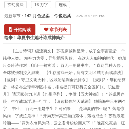
玄幻魔法
16 万字
连载
142 月色温柔，你也温柔
最新章节：
2026-07-07 16:11:54
开始阅读
章节列表
笔来！华夏书生她吟诗成神简介
【主古诗词升级流爽文】 苏砚穿越到星际，成了全宇宙最后一个
纯种人类。 精神力为零，异能觉醒失败。 在这人人如神的时代，她却
只会吟诗作对，印证一句古话： 百无一用是书生。 * 直到异种入侵，
全球被强制拉入游戏。 【生存游戏开始，所有文明区域将面临清洗】
【规则1：守卫文明火种，区域沦陷则全员抹杀】 【规则2：每轮结算
后，将公布全球幸存区排名，排名提升可获得安全区扩张、职位晋
升】 请玩家努力冲进【九州序列】，争做【五大神都】！ * 苏砚再睁
眼，生存战场浮现一行字： 【请选择你的天赋词】 她脑海中只有两个
字： 书生。 百无一用是书生？ 可如果……是华夏的书生呢？ 落笔惊
风雨，字成泣鬼神！ * 开局万米高空自由落体，落地成盒？ 苏砚淡定
吟诵—— “霓为衣兮风为马，云之君兮纷纷而来下！” 晚霞化霓裳，狂