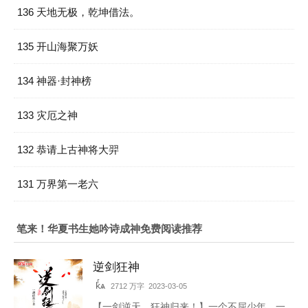
136 天地无极，乾坤借法。
135 开山海聚万妖
134 神器·封神榜
133 灾厄之神
132 恭请上古神将大羿
131 万界第一老六
笔来！华夏书生她吟诗成神免费阅读推荐
逆剑狂神
kͬѧ
2712 万字 2023-03-05
【一剑逆天，狂神归来！】一个不屈少年，一