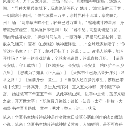
风凝天马，万千云龙开道。 全场下饺子。 唯她如神明君临，巡游人
间。 * 异种大军兵临城下，玩家绝望等死？ 她吟：“满堂花醉三千客，
一剑霜寒十四州。” 剑气纵横三万里，冰封异种十四城，寒光映九
州！ 诵：“两岸猿声啼不住，轻舟已过万重山。” 缩地成寸跨星河，身
若流光穿虚空，追风逐日瞬息间！ 叹：“君不见，高堂明镜悲白发，
朝如青丝暮成雪。” 操纵时间法则，一眼万年，弹指间红颜枯骨，强
敌灰飞烟灭！ 更有《山海经》唤神魔降世…… * 全球玩家崩溃了：“你
管这叫书生？！” 开了，绝对开挂了！ 苏砚：…… 读书人的事，能叫
开挂吗？ * 第一轮游戏结束，全球哀鸿遍野，苏砚直接升职。 【恭喜
长安镇，守卫成功！】 【区域升级：长安镇→长安县，辖区扩至三乡
八里】 【您成为了知县（正六品）】 【天赋书生已激活晋升序列：科
举之路！】 【当前身份：童生。】 * 当别人还在挣扎求生，苏砚已带
领【长安】一路高升。 杀进九州序列，直入五大神都，开创稷下学
宫。 她提笔写下华夏五千年，从此字镇山河。 以手中之笔，荡尽来犯
之敌，开万世太平！ * 职位晋升路线：镇长→知县→太守→州牧→大
都督 书生晋升路线：童生→秀才→举人→进士→状元
笔来！华夏书生她吟诗成神是作者微生日荧呕心沥血创作的玄幻魔法
小说，笔来！华夏书生她吟诗成神情节紧凑，人物鲜明，是不可多得