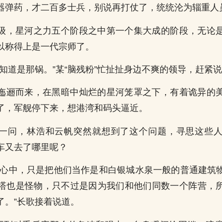
器弹药，才二百多士兵，别说再打仗了，统统沦为辎重人
级，星河之力五个阶段之中第一个集大成的阶段，无论
以称得上是一代宗师了。
我知道是那锅。”某“脑残粉”忙扯扯身边不爽的领导，赶紧
迤逦而来，在黑暗中灿烂的星河笼罩之下，有着诡异的
了，军舰停下来，想港湾和码头逼近。
一问，林浩和云帆突然就想到了这个问题，寻思这些
车又去了哪里呢？
的心中，只是把他们当作是和白银城水泉一般的普通建筑
塔也是怪物，只不过是因为我们和他们同数一个阵营，
了。”长歌接着说道。