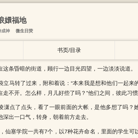
道琅嬛福地
诗成神
微生日荧
书页/目录
在这条昏暗的街道，顾行一边目光四望，一边淡淡说道。
袋立马转了过来，附和着说：“本来我是想和他们一起来
在走不开。怎么样，月儿好些了吗？”他们之间，彼此习
凌潇点了点头，看了一眼前面的大帐，是他多想了吗？
他深出一口气，转身，朝着前方走去。
班，仙塞学院一共有7个，以7种花卉命名，里面的学生可