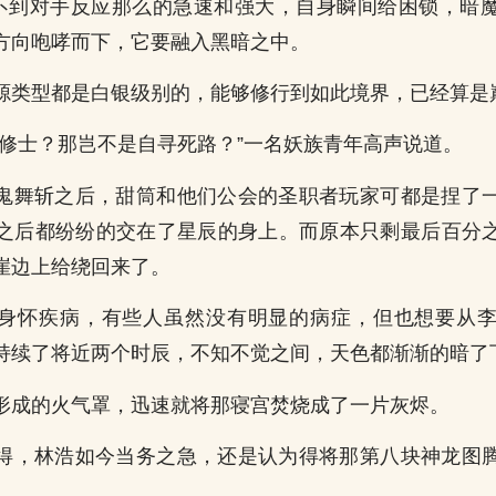
想不到对手反应那么的急速和强大，自身瞬间给困锁，暗
方向咆哮而下，它要融入黑暗之中。
源类型都是白银级别的，能够修行到如此境界，已经算是
类修士？那岂不是自寻死路？”一名妖族青年高声说道。
鬼舞斩之后，甜筒和他们公会的圣职者玩家可都是捏了
之后都纷纷的交在了星辰的身上。而原本只剩最后百分
崖边上给绕回来了。
身怀疾病，有些人虽然没有明显的病症，但也想要从
持续了将近两个时辰，不知不觉之间，天色都渐渐的暗了
形成的火气罩，迅速就将那寝宫焚烧成了一片灰烬。
得，林浩如今当务之急，还是认为得将那第八块神龙图