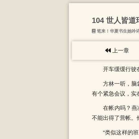
104 世人皆
笔来！华夏书生她吟
上一章
开车缓缓行驶
方林一听，脑
有个紧急会议，实
在帐内吗？燕
不能出得了营帐。
“类似这样的