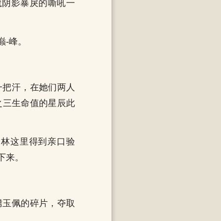
魔阴影暴戾的嘶吼一
巅-峰。
一把汗，在她们两人
之三生命值的星辰此
李林这里得到亲口验
下来。
腾玉佩的碎片，夺取