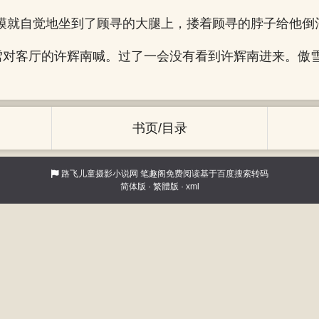
模就自觉地坐到了顾寻的大腿上，搂着顾寻的脖子给他倒
傲雪对客厅的许辉南喊。过了一会没有看到许辉南进来。傲
书页/目录
路飞儿童摄影小说网
笔趣阁免费阅读基于百度搜索转码
简体版
·
繁體版
·
xml