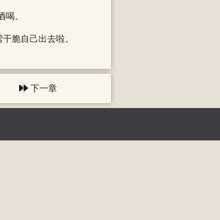
酒喝。
雪干脆自己出去啦。
下一章