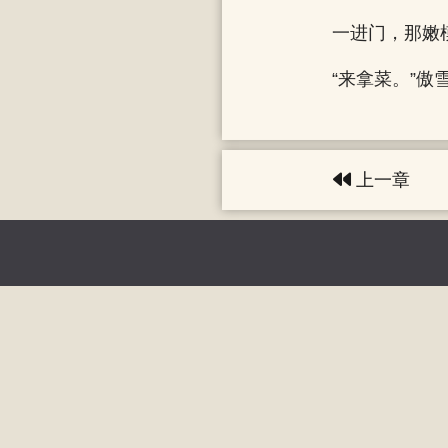
一进门，那嫩
“来拿菜。”
上一章