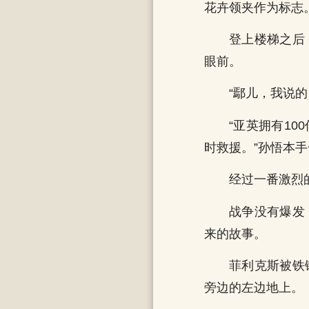
花卉领夹作为标志
登上楼梯之后
眼前。
“鄢儿，我说
“亚英拥有1
时救援。”孙悟本
经过一番激烈
战争没有爆发
来的故事。
菲利克斯被铁
旁边的左边地上。