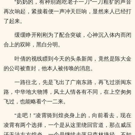
“奶奶的，有种别跑吃老子一刀”一刀粗犷的声音
再次响起，紧接着便一声冲天巨响，显然来人已经打
了起来。
缓缓睁开刚刚为了配合突破，心神沉入体内而闭
合上的双眸，黑白分明。
叶倩的视线瞟到今天的头条新闻，竟然是陈大金
的公司被查封，他本人被传唤的消息。
一路往北，先是飞出了广南东路，再飞过浙闽东
路，中华地大物博，风土人情各有不同，在上空匆匆
飞过，也能略看个一二来。
“走吧！”凌霄骑到煌炎身上的，向前看去，现在
凌霄有两个选择，一个是从这里绕回官道，那点威压
还无法左右煌炎，一个是继续走落日森林捷径，不知