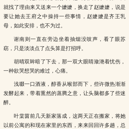
就找了理由来又送来一个嬷嬷，换走了赵嬷嬷，说是
要让她去王府之中操持一些事情，赵嬷嬷是齐王乳
母，如此安排，也不为过。
谢南则一直在旁边坐着抽烟没吱声，看了眼苏
窈，只是淡淡点了点头算是打招呼。
胡晴双眸暗了下去，那一双大眼睛潋滟着忧伤，
一种欲哭想哭的难过，心痛。
浅啜一口酒液，醇香从喉部而下，些许微热渐渐
发酵起来，带着熏然的蒸腾之意，让头脑都多了些迷
醉。
叶棠茵前几天新家落成，这两天正在搬家，将她
以前公寓的和现在家里的东西，来来回回许多趟，总