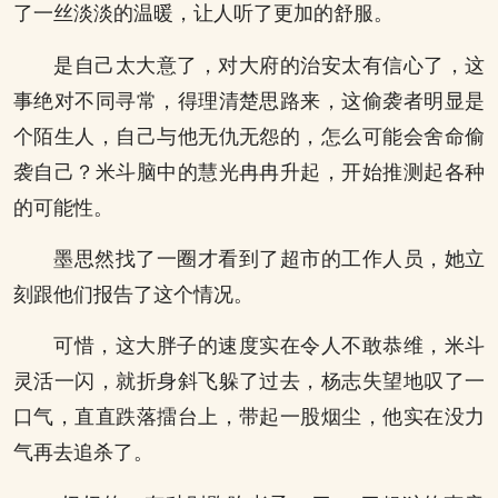
了一丝淡淡的温暖，让人听了更加的舒服。
是自己太大意了，对大府的治安太有信心了，这
事绝对不同寻常，得理清楚思路来，这偷袭者明显是
个陌生人，自己与他无仇无怨的，怎么可能会舍命偷
袭自己？米斗脑中的慧光冉冉升起，开始推测起各种
的可能性。
墨思然找了一圈才看到了超市的工作人员，她立
刻跟他们报告了这个情况。
可惜，这大胖子的速度实在令人不敢恭维，米斗
灵活一闪，就折身斜飞躲了过去，杨志失望地叹了一
口气，直直跌落擂台上，带起一股烟尘，他实在没力
气再去追杀了。