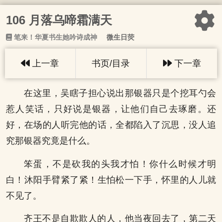
106 月落乌啼霜满天
笔来！华夏书生她吟诗成神
微生日荧
上一章
书页/目录
下一章
在这里，吴瞎子担心说出那银器只是个挖耳勺会
惹人笑话，只好说是银器，让他们自己去琢磨。还
好，在场的人听完他的话，全都陷入了沉思，没人追
究那银器究竟是什么。
笨蛋，不是砍我的头我才怕！你什么时候才明
白！沐阳手臂紧了紧！生怕松一下手，怀里的人儿就
不见了。
齐王不是自欺欺人的人，他当夜回去了，第二天