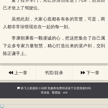
夏宁拉开车门，先让苏清怡坐进了汽车，然后自
己才坐上了驾驶位。
虽然此刻，大家心底都各有各的苦楚，可是，两
人都非常珍惜现在在一起的每一刻。
李康朝秉着一颗虔诚的心，把这把集合了自己属
下众多专家力量智慧，精心打造出来的湛卢剑，交到
陈正谦手上。
上一章
书页/目录
下一章
路飞儿童摄影小说网
笔趣阁免费阅读基于百度搜索转码
简体版
·
繁體版
·
xml