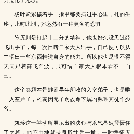
力道化于无形。
杨叶紧紧攥着手，指甲都要掐进手心里，扎的生
疼，此时此刻，她忽然有一种莫名的恐惧。
陈无则是打起十二分的精神，他也好久没见过薛
飞出手了，每一次目睹自家大人出手，自己便可以从
中悟出一些东西精进自身的能力。所以他也是恨不得
天天跟着薛飞奔波，只可惜自家大人根本看不上自
己。
这个秦霜本是雄霸早年所收的入室弟子，也是唯
一入室弟子，雄霸因无子嗣故命下属均称呼其徒作少
爷。
姚玲这一举动所展示出的决心与杀气显然震慑住
了大将，他不由地就是身形往后一撤，一时愣怔无