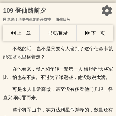
109 登仙路前夕
笔来！华夏书生她吟诗成神
微生日荧
上一章
书页/目录
下一页
不然的话，岂不是只要有人偷到了这个任命卡就
能在基地里横着走？
在他看来，就是和年轻一辈第一人‘梅煜廷’大将军
比，怕也差不多。不过为了谦逊些，他没敢说太满。
可是来人非常高傲，甚至没有多看他们几眼，径
直兴师问罪而来。
整个将军山中，实力达到星帝巅峰的，数量还有