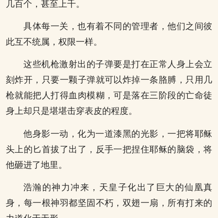
几百个，甚至上千。
具体每一关，也有着不同的管理者，他们之间彼
此互不统属，权限一样。
这些机枪激射出的子弹要是打在正常人身上会立
刻炸开，只要一颗子弹就可以炸掉一条胳膊，只用几
枪就能把人打得血肉模糊，可是落在三阶段的亡命徒
身上却只是堪堪击穿表皮的程度。
他身影一动，化为一道漆黑的光影，一把将耶稣
头上的匕首拔了出了，反手一把捏住耶稣的脑袋，将
他砸进了地里。
浩瀚的神力冲来，天皇子化出了巨大的仙凰真
身，每一根神羽都坚固不朽，双翅一扇，所有打来的