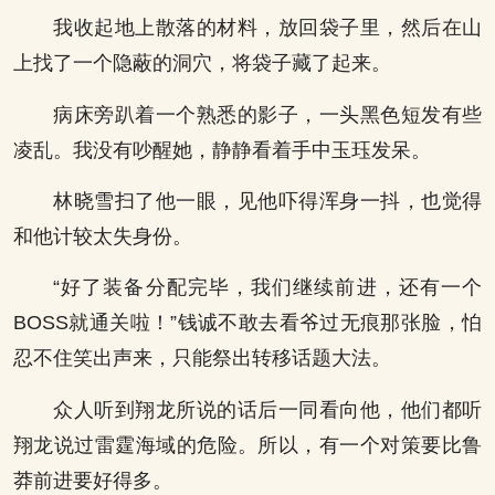
我收起地上散落的材料，放回袋子里，然后在山
上找了一个隐蔽的洞穴，将袋子藏了起来。
病床旁趴着一个熟悉的影子，一头黑色短发有些
凌乱。我没有吵醒她，静静看着手中玉珏发呆。
林晓雪扫了他一眼，见他吓得浑身一抖，也觉得
和他计较太失身份。
“好了装备分配完毕，我们继续前进，还有一个
BOSS就通关啦！”钱诚不敢去看爷过无痕那张脸，怕
忍不住笑出声来，只能祭出转移话题大法。
众人听到翔龙所说的话后一同看向他，他们都听
翔龙说过雷霆海域的危险。所以，有一个对策要比鲁
莽前进要好得多。