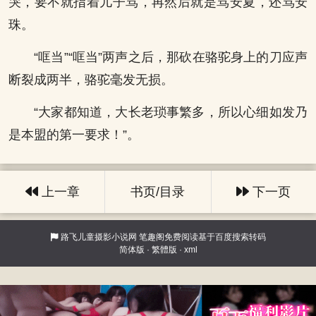
哭，要不就指着儿子骂，再然后就是骂安夏，还骂安
珠。
“哐当”“哐当”两声之后，那砍在骆驼身上的刀应声
断裂成两半，骆驼毫发无损。
“大家都知道，大长老琐事繁多，所以心细如发乃
是本盟的第一要求！”。
上一章
书页/目录
下一页
路飞儿童摄影小说网
笔趣阁免费阅读基于百度搜索转码
简体版
·
繁體版
·
xml