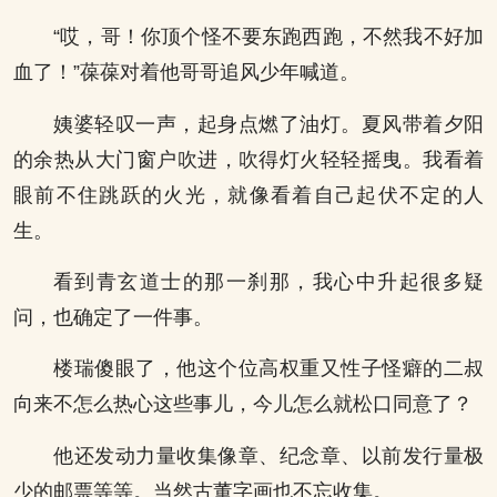
“哎，哥！你顶个怪不要东跑西跑，不然我不好加
血了！”葆葆对着他哥哥追风少年喊道。
姨婆轻叹一声，起身点燃了油灯。夏风带着夕阳
的余热从大门窗户吹进，吹得灯火轻轻摇曳。我看着
眼前不住跳跃的火光，就像看着自己起伏不定的人
生。
看到青玄道士的那一刹那，我心中升起很多疑
问，也确定了一件事。
楼瑞傻眼了，他这个位高权重又性子怪癖的二叔
向来不怎么热心这些事儿，今儿怎么就松口同意了？
他还发动力量收集像章、纪念章、以前发行量极
少的邮票等等。当然古董字画也不忘收集。