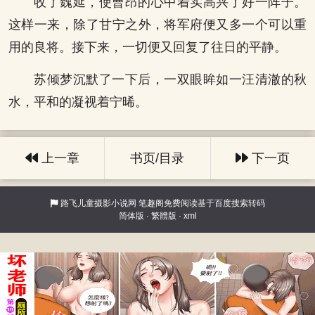
收了魏延，使曹昂的心中着实高兴了好一阵子。
这样一来，除了甘宁之外，将军府便又多一个可以重
用的良将。接下来，一切便又回复了往日的平静。
苏倾梦沉默了一下后，一双眼眸如一汪清澈的秋
水，平和的凝视着宁晞。
上一章
书页/目录
下一页
路飞儿童摄影小说网
笔趣阁免费阅读基于百度搜索转码
简体版
·
繁體版
·
xml