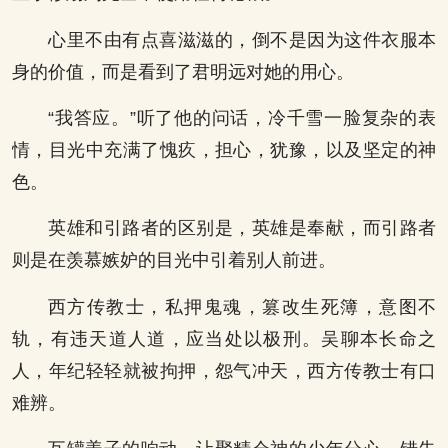
心里不由有点喜滋滋的，倒不是因为这件衣服本
身的价值，而是看到了君明远对她的用心。
“我答应。”听了他的问话，冷千雪一脸复杂的表
情，目光中充满了愧疚，担心，犹豫，以及坚定的神
色。
英雄和引路者的区别是，英雄是奉献，而引路者
则是在羡慕嫉妒的目光中引着别人前进。
西方传教士，私押鬼魂，篡改生死簿，意图不
轨，有违天道人道，应当处以极刑。吴聊本长命之
人，年纪轻轻就被拘押，怨气冲天，西方传教士有口
难辨。