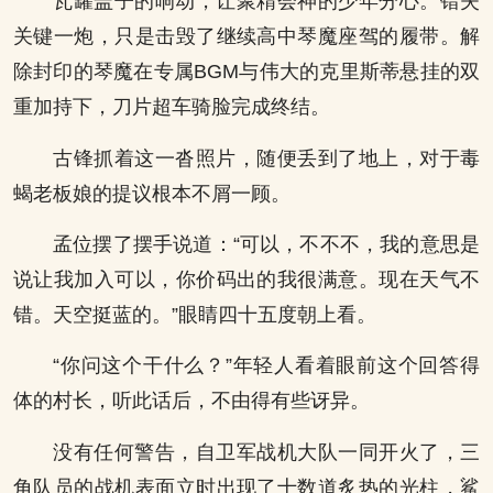
瓦罐盖子的响动，让聚精会神的少年分心。错失
关键一炮，只是击毁了继续高中琴魔座驾的履带。解
除封印的琴魔在专属BGM与伟大的克里斯蒂悬挂的双
重加持下，刀片超车骑脸完成终结。
古锋抓着这一沓照片，随便丢到了地上，对于毒
蝎老板娘的提议根本不屑一顾。
孟位摆了摆手说道：“可以，不不不，我的意思是
说让我加入可以，你价码出的我很满意。现在天气不
错。天空挺蓝的。”眼睛四十五度朝上看。
“你问这个干什么？”年轻人看着眼前这个回答得
体的村长，听此话后，不由得有些讶异。
没有任何警告，自卫军战机大队一同开火了，三
角队员的战机表面立时出现了十数道炙热的光柱，鲨