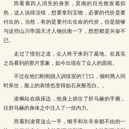
而看着四人消失的身形，昊南的目光散发着炽
热，这人说得没错，想要拿到宝物，必要的代价是要
付出的，当然，有的是要付出生命的代价，但是能够
与这些山川帝国天才人物抗衡一下，想想都是兴奋不
已。
走过了惜别之道，众人终于来到了墓地。在真实
之岛看到的那片景象，如今出现在了众人的面前。
不过在他们刚刚踏入训练室的‘门’口，顿时两人同
时呆住，脸上的表情也变得如石灰般苍白。。
凌枫站在病床边，他身上抓住了舒马赫的手腕，
往舒马赫的身体之中注入了一丝内力。
而看到凌霄这么一手，纲手和玖辛奈都不由的一