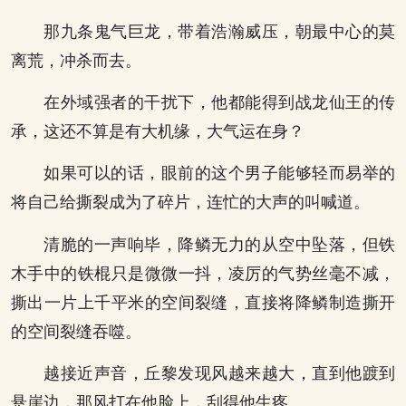
那九条鬼气巨龙，带着浩瀚威压，朝最中心的莫
离荒，冲杀而去。
在外域强者的干扰下，他都能得到战龙仙王的传
承，这还不算是有大机缘，大气运在身？
如果可以的话，眼前的这个男子能够轻而易举的
将自己给撕裂成为了碎片，连忙的大声的叫喊道。
清脆的一声响毕，降鳞无力的从空中坠落，但铁
木手中的铁棍只是微微一抖，凌厉的气势丝毫不减，
撕出一片上千平米的空间裂缝，直接将降鳞制造撕开
的空间裂缝吞噬。
越接近声音，丘黎发现风越来越大，直到他踱到
悬崖边，那风打在他脸上，刮得他生疼。