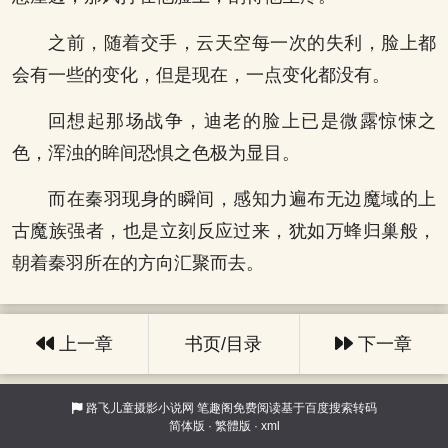
之前，随着交手，云天空每一次的失利，脸上都
会有一些的变化，但是现在，一点变化都没有。
回想起那场战争，迪老的脸上已是微露惊悚之
色，浑浊的眸间恐惧之色极为显目。
而在秦羽现身的瞬间，感知力遍布无边魔域的上
古魔族强者，也是立刻反应过来，犹如万蜂归巢般，
朝着秦羽所在的方向汇聚而去。
上一章
书页/目录
下一章
路飞儿童摄影小说网
笔趣阁免费阅读基于百度搜索转码
简体版
·
繁體版
·
xml