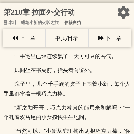
第210章 拉面外交行动
木叶：蜡笔小新的火影之旅
信赖白猫
上一章
书页/目录
下一章
千手宅里已经连续飘了三天可可豆的香气。
扉间坐在书桌前，抬头看向窗外。
院子里，几个千手族的孩子正围着小新，每个人
手里都拿着一根巧克力棒。
“新之助哥哥，巧克力棒真的能用来和解吗？”一
个扎着双马尾的小女孩怯生生地问。
“当然可以。”小新从兜里掏出两根巧克力棒，“你