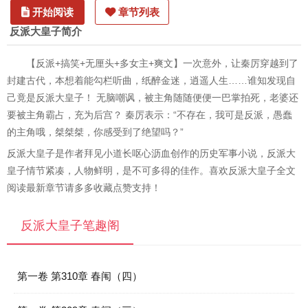
开始阅读
章节列表
反派大皇子简介
【反派+搞笑+无厘头+多女主+爽文】一次意外，让秦厉穿越到了
封建古代，本想着能勾栏听曲，纸醉金迷，逍遥人生……谁知发现自
己竟是反派大皇子！ 无脑嘲讽，被主角随随便便一巴掌拍死，老婆还
要被主角霸占，充为后宫？ 秦厉表示：“不存在，我可是反派，愚蠢
的主角哦，桀桀桀，你感受到了绝望吗？”
反派大皇子是作者拜见小道长呕心沥血创作的历史军事小说，反派大
皇子情节紧凑，人物鲜明，是不可多得的佳作。喜欢反派大皇子全文
阅读最新章节请多多收藏点赞支持！
反派大皇子笔趣阁
第一卷 第310章 春闱（四）