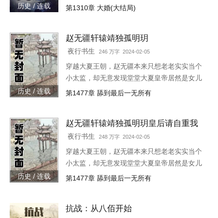
是把一个败家子逼成了救世主，无所不能！种
历史 / 连载
第1310章 大婚(大结局)
田，发展工业，驱除外侵……笔趣阁各位书友
要是觉得《帝国大闲人》还
赵无疆轩辕靖独孤明玥
夜行书生
246 万字 2024-02-05
穿越大夏王朝，赵无疆本来只想老老实实当个
小太监，却无意发现堂堂大夏皇帝居然是女儿
身！“大胆奴才，竟然还没净身，朕诛你九
历史 / 连载
第1477章 舔到最后一无所有
族！”“大胆陛下，你也不想你的秘密被人发现
吧？”就在这时，风华绝代的皇后突然到来，
赵无疆轩辕靖独孤明玥皇后请自重我
“陛下，本宫来侍寝。”女皇帝情急之下连忙吹
真不想代替陛下呀最新章节在线
灭灯火，“小赵子，你替朕伺候皇后，以后便是
夜行书生
248 万字 2024-02-05
朕的心腹！”
穿越大夏王朝，赵无疆本来只想老老实实当个
小太监，却无意发现堂堂大夏皇帝居然是女儿
身！“大胆奴才，竟然还没净身，朕诛你九
历史 / 连载
第1477章 舔到最后一无所有
族！”“大胆陛下，你也不想你的秘密被人发现
吧？”就在这时，风华绝代的皇后突然到来，
抗战：从八佰开始
“陛下，本宫来侍寝。”女皇帝情急之下连忙吹