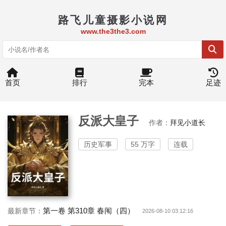
路飞儿童摄影小说网
www.the3the3.com
首页
排行
完本
足迹
反派大皇子
作者：
拜见小道长
历史军事
55 万字
连载
第一卷 第310章 春闱（四）
最新章节：
2026-08-10 03:12:16