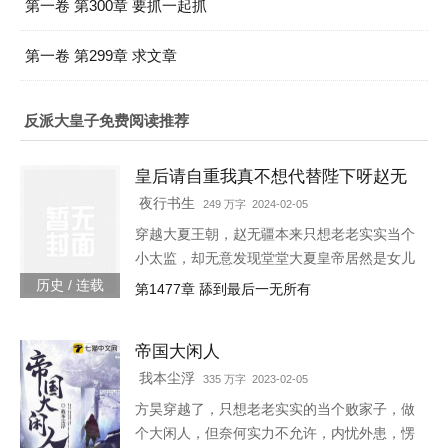
第一卷 第300章 要抓一起抓
第一卷 第299章 求文章
反派大皇子免费阅读推荐
皇后请自重我真不想代替陛下呀赵无
疆轩辕靖独孤明玥
夜行书生
249 万字 2024-02-05
穿越大夏王朝，赵无疆本来只想老老实实当个
小太监，却无意发现堂堂大夏皇帝居然是女儿
身！“大胆奴才，竟然还没净身，朕诛你九
历史 / 连载
第1477章 舔到最后一无所有
族！”“大胆陛下，你也不想你的秘密被人发现
吧？”就在这时，风华绝代的皇后突然到来，
帝国大闲人
“陛下，本宫来侍寝。”女皇帝情急之下连忙吹
灭灯火，“小赵子，你替朕伺候皇后，以后便是
我本尘浮
335 万字 2023-02-05
朕的心腹！”
方昊穿越了，只想老老实实的当个败家子，做
个大闲人，但奈何实力不允许，内忧外患，愣