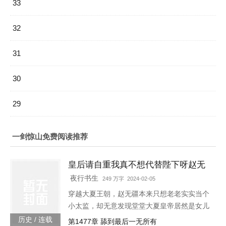
33
32
31
30
29
一剑惊山免费阅读推荐
皇后请自重我真不想代替陛下呀赵无
疆轩辕靖独孤明玥
夜行书生
249 万字 2024-02-05
穿越大夏王朝，赵无疆本来只想老老实实当个
小太监，却无意发现堂堂大夏皇帝居然是女儿
身！“大胆奴才，竟然还没净身，朕诛你九
历史 / 连载
第1477章 舔到最后一无所有