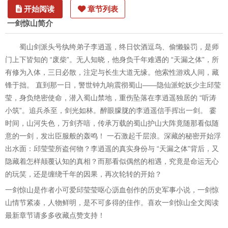
开始阅读
章节列表
一剑惊山简介
蜀山剑派头号纨绔弟子李逍遥，终日饮酒逗鸟、偷懒躲罚，是师
门上下皆知的 “废柴”。无人知晓，他身负千年难遇的 “天漏之体”，所
有修为入体，三日必散，注定与长生大道无缘。他索性游戏人间，藏
锋于拙。 直到那一日，警世钟九响震彻蜀山——隐仙派蛇妖少主邱莹
莹，身负绝密使命，潜入蜀山禁地，重伤坠落在李逍遥独居的 “听涛
小筑”。追兵杀至，剑光如林。醉眼朦胧的李逍遥信手挥出一剑。 霎
时间，山河失色，万剑齐喑，传承万载的蜀山护山大阵竟随那看似随
意的一剑，发出臣服般的轰鸣！ 一石激起千层浪。深藏的秘密开始浮
出水面：邱莹莹所盗何物？李逍遥的真实身份与 “天漏之体”背后，又
隐藏着怎样颠覆认知的真相？而那看似偶然的相遇，究竟是命运无心
的玩笑，还是缠绕千年的因果，再次轮转的开始？
一剑惊山是作者小可爱邱莹莹呕心沥血创作的历史军事小说，一剑惊
山情节紧凑，人物鲜明，是不可多得的佳作。喜欢一剑惊山全文阅读
最新章节请多多收藏点赞支持！