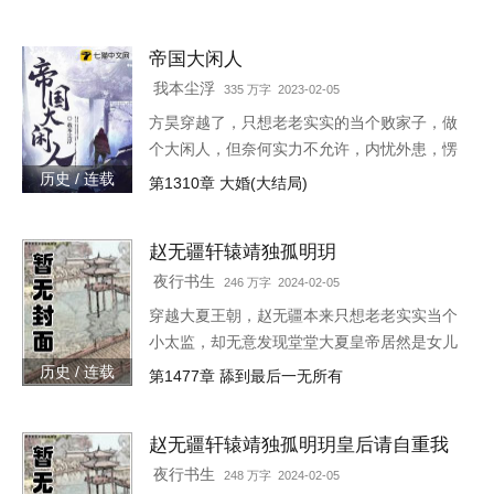
族！”“大胆陛下，你也不想你的秘密被人发现
吧？”就在这时，风华绝代的皇后突然到来，
帝国大闲人
“陛下，本宫来侍寝。”女皇帝情急之下连忙吹
灭灯火，“小赵子，你替朕伺候皇后，以后便是
我本尘浮
335 万字 2023-02-05
朕的心腹！”
方昊穿越了，只想老老实实的当个败家子，做
个大闲人，但奈何实力不允许，内忧外患，愣
是把一个败家子逼成了救世主，无所不能！种
历史 / 连载
第1310章 大婚(大结局)
田，发展工业，驱除外侵……笔趣阁各位书友
要是觉得《帝国大闲人》还
赵无疆轩辕靖独孤明玥
夜行书生
246 万字 2024-02-05
穿越大夏王朝，赵无疆本来只想老老实实当个
小太监，却无意发现堂堂大夏皇帝居然是女儿
身！“大胆奴才，竟然还没净身，朕诛你九
历史 / 连载
第1477章 舔到最后一无所有
族！”“大胆陛下，你也不想你的秘密被人发现
吧？”就在这时，风华绝代的皇后突然到来，
赵无疆轩辕靖独孤明玥皇后请自重我
“陛下，本宫来侍寝。”女皇帝情急之下连忙吹
真不想代替陛下呀最新章节在线
灭灯火，“小赵子，你替朕伺候皇后，以后便是
夜行书生
248 万字 2024-02-05