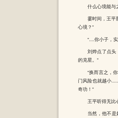
什么心境能与
霎时间，王平脑
心境？”
“....你小子
刘烨点了点头
的克星。”
“换而言之，
门风险也就越小..
奇功！”
王平听得无比
当然，他不是