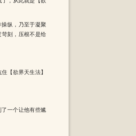
成了，从此就是【欲
作操纵，乃至于凝聚
过苛刻，压根不是给
抗住【欲界天生法】
到了一个让他有些尴