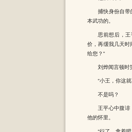
捕快身份自带
本武功的。
思前想后，王
价，再缓我几天时间
给您？”
刘烨闻言顿时
“小王，你这
不是吗？
王平心中腹诽
他的怀里。
“行了，拿着吧