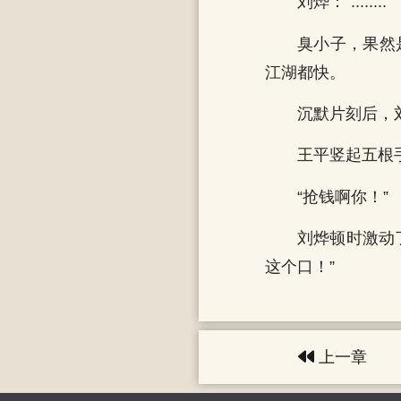
刘烨：“........”
臭小子，果然
江湖都快。
沉默片刻后，
王平竖起五根手
“抢钱啊你！”
刘烨顿时激动
这个口！”
上一章