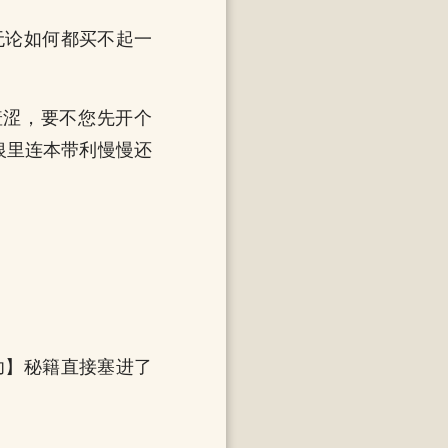
无论如何都买不起一
羞涩，要不您先开个
俸银里连本带利慢慢还
功】秘籍直接塞进了