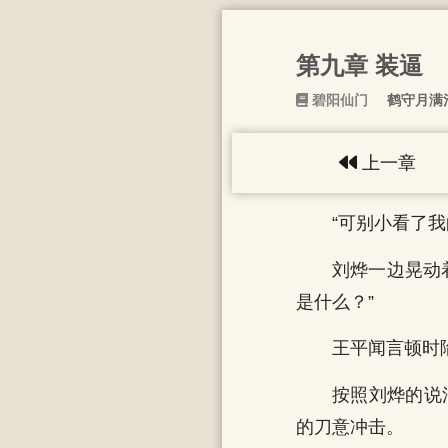
第九章 装逼
碧阳仙门
鹤守月满
上一章
“可别小看了我
刘烨一边晃动
是什么？”
王平闻言顿时
按照刘烨的说
的刀意冲击。