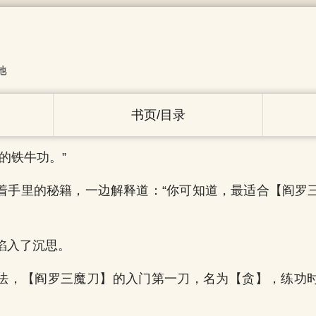
池
书页/目录
的铁牛功。”
着手里的秘籍，一边解释道：“你可知道，最适合【阎罗
陷入了沉思。
法，【阎罗三魔刀】的入门第一刀，名为【贪】，练功