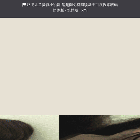
路飞儿童摄影小说网
笔趣阁免费阅读基于百度搜索转码
简体版
·
繁體版
·
xml