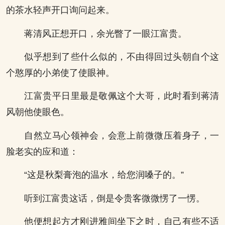
的茶水轻声开口询问起来。
蒋清风正想开口，余光瞥了一眼江富贵。
似乎想到了些什么似的，不由得回过头朝自个这
个憨厚的小弟使了使眼神。
江富贵平日里最是敬佩这个大哥，此时看到蒋清
风朝他使眼色。
自然立马心领神会，会意上前微微压着身子，一
脸老实的应和道：
“这是秋梨膏泡的温水，给您润嗓子的。”
听到江富贵这话，倒是令贵客微微愣了一愣。
他便想起方才刚进雅间坐下之时，自己有些不适