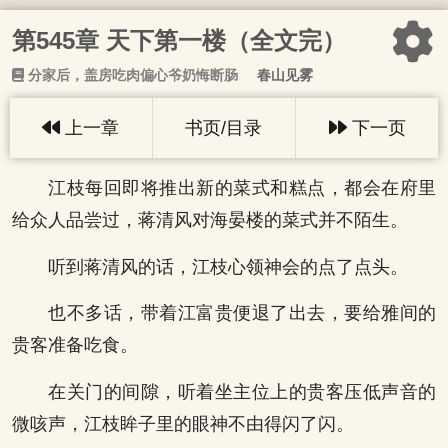
第545章 天下第一楼（全文完）
分家后，盖房吃肉偏心爷奶悔断肠
春山见雾
上一章
书页/目录
下一页
江枝每回即将推出新的菜式和糕点，都会在府里
给众人品尝过，蒋清风对海晏楼的菜式并不陌生。
听到蒋清风的话，江枝心领神会的点了点头。
也不多话，带着江富贵便退了出去，要给雅间的
贵客准备吃食。
在关门的间隙，听着坐主位上的贵客压低声音的
微咳声，江枝眸子里的眼神不由得闪了闪。