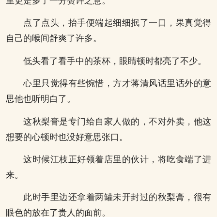
里更是多了一分赞许之意。
点了点头，抬手便端起细细抿了一口，果真觉得
自己的喉间舒爽了许多。
低头看了看手中的茶杯，眼睛顿时都亮了不少。
心里只觉得有些惋惜，方才蒋清风话里话外的意
思他也听明白了。
这秋梨膏是专门给自家人做的，不对外卖，他这
想要的心顿时也没好意思张口。
这时候江枝正好领着店里的伙计，将吃食端了进
来。
此时手里边还拿着两罐未开封过的秋梨膏，很有
眼色的放在了贵人的面前。