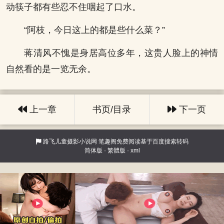
动筷子都有些忍不住咽起了口水。
“阿枝，今日这上的都是些什么菜？”
蒋清风不愧是身居高位多年，这贵人脸上的神情
自然看的是一览无余。
上一章
书页/目录
下一页
路飞儿童摄影小说网
笔趣阁免费阅读基于百度搜索转码
简体版
·
繁體版
·
xml