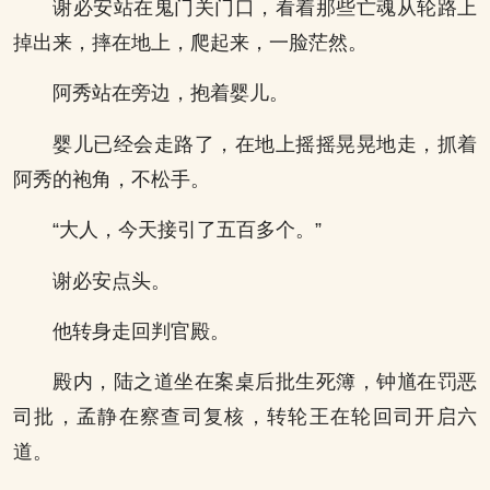
谢必安站在鬼门关门口，看着那些亡魂从轮路上
掉出来，摔在地上，爬起来，一脸茫然。
阿秀站在旁边，抱着婴儿。
婴儿已经会走路了，在地上摇摇晃晃地走，抓着
阿秀的袍角，不松手。
“大人，今天接引了五百多个。”
谢必安点头。
他转身走回判官殿。
殿内，陆之道坐在案桌后批生死簿，钟馗在罚恶
司批，孟静在察查司复核，转轮王在轮回司开启六
道。