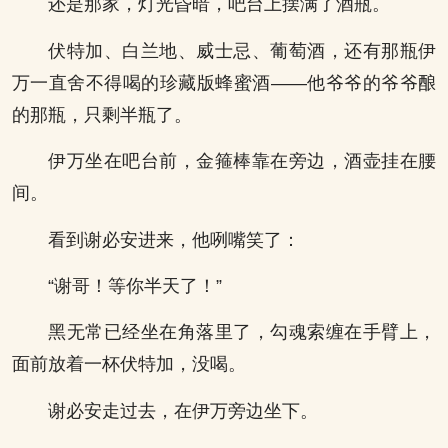
还是那家，灯光昏暗，吧台上摆满了酒瓶。
伏特加、白兰地、威士忌、葡萄酒，还有那瓶伊
万一直舍不得喝的珍藏版蜂蜜酒——他爷爷的爷爷酿
的那瓶，只剩半瓶了。
伊万坐在吧台前，金箍棒靠在旁边，酒壶挂在腰
间。
看到谢必安进来，他咧嘴笑了：
“谢哥！等你半天了！”
黑无常已经坐在角落里了，勾魂索缠在手臂上，
面前放着一杯伏特加，没喝。
谢必安走过去，在伊万旁边坐下。