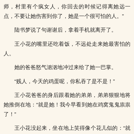
师，村里有个疯女人，你回去的时候记得离她远一
点，不要让她伤害到你了，她是一个很可怕的人。”
陆书梦说了句谢谢后，拿着手机就离开了。
王小花的嘴里还吃着饭，不远处走来她最害怕的
人。
她的爸爸怒气汹汹地冲过来给了她一巴掌。
“贱人，今天的鸡蛋呢，你私吞了是不是！”
王小花爸爸的身后跟着她的弟弟，弟弟狠狠地将
她推倒在地：“就是她！我今早看到她在鸡窝鬼鬼祟祟
了！”
王小花没起来，坐在地上笑得像个花儿似的：“就