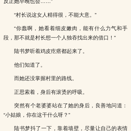
反正她早晚也会……”
“村长说这女人精得很，不能大意。”
“你蠢啊，她看着细皮嫩肉，能有什么力气和手
段，那不就是村长想一个人独吞找出来的借口！”
陆书梦听着鸡皮疙瘩都起来了。
他们知道了。
而她还没掌握村里的路线。
正思索着，身后有滚烫的呼吸。
突然有个老婆婆站在了她的身后，良善地问道：
“小姑娘，你在这干什么呀？”
陆书梦抖了一下，靠着墙壁，尽量让自己的表情