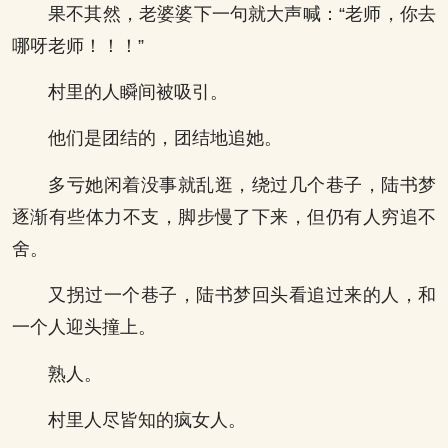
果不其然，老婆婆下一句就大声喊：“老师，你去
哪呀老师！！！”
村里的人瞬间被吸引。
他们是团结的，团结地追她。
多亏她闲着没事就乱逛，绕过几个巷子，陆书梦
逐渐有些体力不支，脚步慢了下来，但仍有人穷追不
舍。
又拐过一个巷子，陆书梦回头看追过来的人，和
一个人迎头撞上。
熟人。
村里人尽皆知的疯女人。