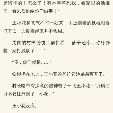
是我吃的！怎么了！有本事整死我，看家里的活谁
干，看以后谁给你们做事！”
王小花爸爸气不打一处来，手上揣着的铁棍就要
打下去，力度看起来并不含糊。
周围的村民纷纷上前拦着：“孩子还小，你冷静
些，别打残废了……”
“哼，你们就是……”
铁棍扔在地上，王小花爸爸拉着她弟弟离开了。
村长略带有深意的眼神瞥了一眼王小花：“胳膊肘
可不要往外拐了，小花。”
王小花没应。