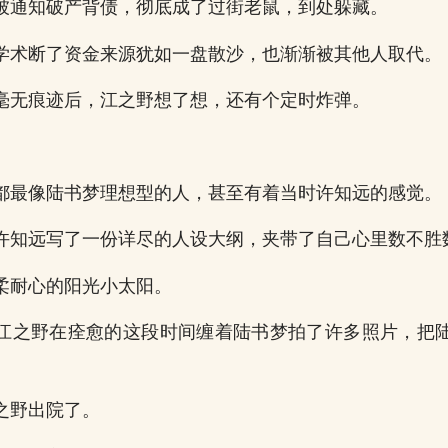
被通知破产背债，彻底成了过街老鼠，到处躲藏。
学术断了资金来源犹如一盘散沙，也渐渐被其他人取代。
毫无痕迹后，江之野想了想，还有个定时炸弹。
都最像陆书梦理想型的人，甚至有着当时许知远的感觉。
许知远写了一份详尽的人设大纲，夹带了自己心里数不胜
柔耐心的阳光小太阳。
江之野在痊愈的这段时间缠着陆书梦拍了许多照片，把
之野出院了。