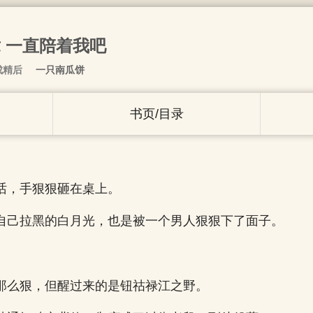
章 一直陪着我吧
成精后
一只南瓜饼
书页/目录
。
话，手狠狠砸在桌上。
自己拉黑的白月光，也是被一个男人狠狠下了面子。
那么狠，但醒过来的是钮祜禄江之野。