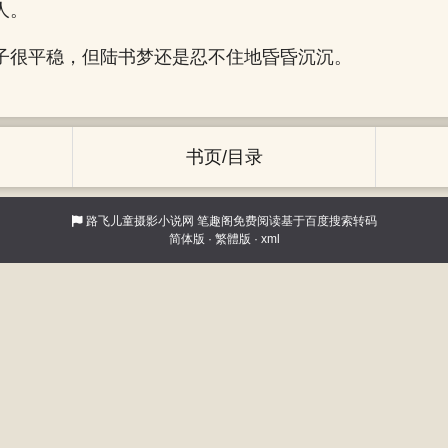
人。
子很平稳，但陆书梦还是忍不住地昏昏沉沉。
书页/目录
路飞儿童摄影小说网
笔趣阁免费阅读基于百度搜索转码
简体版
·
繁體版
·
xml