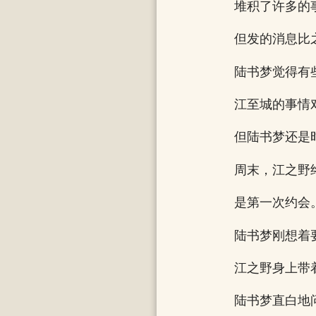
堆积了许多的
但发的消息比
陆书梦觉得有
江至城的事情
但陆书梦还是
周末，江之野
是第一次约会
陆书梦刚想着
江之野身上带
陆书梦直白地问