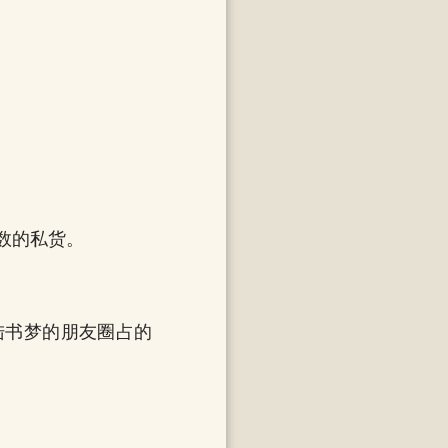
数的私货。
陆书梦的朋友圈占的