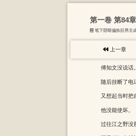
第一卷 第84
笔下阴暗偏执狂男主
上一章
傅知文没说话
随后挂断了电
又想起当时把
他没能使坏。
过往江之野没