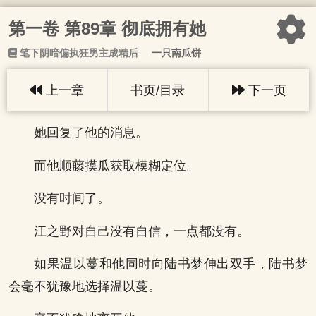
第一卷 第89章 彻底拥有她
笔下阴暗偏执狂男主成精后
一只南瓜饼
上一章
书页/目录
下一页
她回复了他的消息。
而他顺藤摸瓜获取模糊定位。
没有时间了。
江之野对自己没有自信，一点都没有。
如果温以蔓和他同时向陆书梦伸出双手，陆书梦
会毫不犹豫地选择温以蔓。