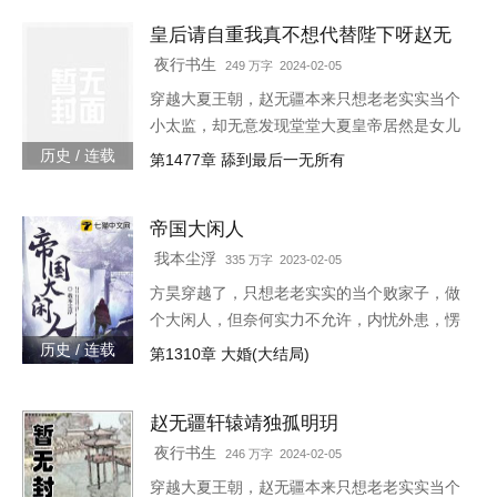
皇后请自重我真不想代替陛下呀赵无
疆轩辕靖独孤明玥
夜行书生
249 万字 2024-02-05
穿越大夏王朝，赵无疆本来只想老老实实当个
小太监，却无意发现堂堂大夏皇帝居然是女儿
身！“大胆奴才，竟然还没净身，朕诛你九
历史 / 连载
第1477章 舔到最后一无所有
族！”“大胆陛下，你也不想你的秘密被人发现
吧？”就在这时，风华绝代的皇后突然到来，
帝国大闲人
“陛下，本宫来侍寝。”女皇帝情急之下连忙吹
灭灯火，“小赵子，你替朕伺候皇后，以后便是
我本尘浮
335 万字 2023-02-05
朕的心腹！”
方昊穿越了，只想老老实实的当个败家子，做
个大闲人，但奈何实力不允许，内忧外患，愣
是把一个败家子逼成了救世主，无所不能！种
历史 / 连载
第1310章 大婚(大结局)
田，发展工业，驱除外侵……笔趣阁各位书友
要是觉得《帝国大闲人》还
赵无疆轩辕靖独孤明玥
夜行书生
246 万字 2024-02-05
穿越大夏王朝，赵无疆本来只想老老实实当个