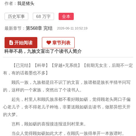
作者：
我是猪头
历史军事
68 万字
全本
第568章 完结
最新章节：
2026-06-11 10:52:19
开始阅读
章节列表
科举不易，九族文盲出了个读书人简介
【已完结】【科举】【穿越+无系统】【前期无女主，后期不一定
有，有的话着墨也不多】
顾氏一族，九族都是目不识丁的文盲，族谱都是族长半猜半问写
的，这样的一个家族，突然出了个读书人。
起先，村里人和顾氏族亲都不看好顾如砺，觉得顾老头两口子偏
心老儿子，舍不得老儿子种地，非要送顾如砺去读书，做那异想天开
的大梦。
岂料，顾如砺的喜报接连报送到村里来。
当众人觉得顾如砺如此大才，在顾氏一族得单开一本族谱时。