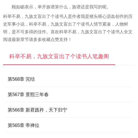
顾如砺表示，单开族谱算什么，族谱还是我写的呢。
科举不易，九族文盲出了个读书人是作者我是猪头呕心沥血创作的历
史军事小说，科举不易，九族文盲出了个读书人情节紧凑，人物鲜
明，是不可多得的佳作。喜欢科举不易，九族文盲出了个读书人全文
阅读最新章节请多多收藏点赞支持！
科举不易，九族文盲出了个读书人笔趣阁
第568章 完结
第567章 景熙三年春
第566章 新君践祚，天下归宁
第565章 帝禅位