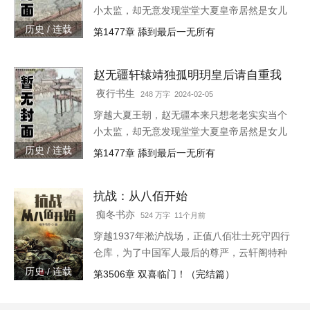
小太监，却无意发现堂堂大夏皇帝居然是女儿
身！“大胆奴才，竟然还没净身，朕诛你九
历史 / 连载
第1477章 舔到最后一无所有
族！”“大胆陛下，你也不想你的秘密被人发现
吧？”就在这时，风华绝代的皇后突然到来，
赵无疆轩辕靖独孤明玥皇后请自重我
“陛下，本宫来侍寝。”女皇帝情急之下连忙吹
真不想代替陛下呀最新章节在线
灭灯火，“小赵子，你替朕伺候皇后，以后便是
夜行书生
248 万字 2024-02-05
朕的心腹！”
穿越大夏王朝，赵无疆本来只想老老实实当个
小太监，却无意发现堂堂大夏皇帝居然是女儿
身！“大胆奴才，竟然还没净身，朕诛你九
历史 / 连载
第1477章 舔到最后一无所有
族！”“大胆陛下，你也不想你的秘密被人发现
吧？”就在这时，风华绝代的皇后突然到来，
抗战：从八佰开始
“陛下，本宫来侍寝。”女皇帝情急之下连忙吹
灭灯火，“小赵子，你替朕伺候皇后，以后便是
痴冬书亦
524 万字 11个月前
朕的心腹！”
穿越1937年淞沪战场，正值八佰壮士死守四行
仓库，为了中国军人最后的尊严，云轩阁特种
兵赵卫东与八百将士，誓与日寇血战到底！一
历史 / 连载
第3506章 双喜临门！（完结篇）
寸山河一寸血，十万儿郎十万军！华夏四万万
同胞，岂容小鬼子猖獗