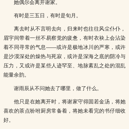
她偶尔会离开谢家。
有时是三五日，有时是旬月。
离去时从不言明去向，归来时也往往风尘仆仆，
眉宇间带着一丝不易察觉的疲惫，有时衣袂上会沾染
着不同寻常的气息——或许是极地冰川的严寒，或许
是沙漠深处的燥热与死寂，或许是深海之底的阴冷与
压力，又或许是某些人迹罕至、地脉紊乱之处的混乱
能量余韵。
谢雨辰从不问她去了哪里，做了什么。
他只是在她离开时，将谢家守得固若金汤，将她
喜欢的茶点吩咐厨房常备着，将她未看完的书仔细收
好。