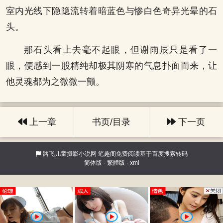
室内光线下隐隐流转着暗蓝色与惨白色奇异光晕的石
头。
那石头看上去毫不起眼，但谢雨辰只是看了一
眼，便感到一股精纯却极其阴寒的气息扑面而来，让
他灵魂都为之微微一颤。
上一章
书页/目录
下一页
路飞儿童摄影小说网
笔趣阁免费阅读基于百度搜索转码
简体版
·
繁體版
·
xml