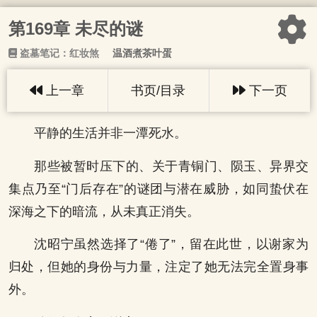
第169章 未尽的谜
盗墓笔记：红妆煞
温酒煮茶叶蛋
上一章
书页/目录
下一页
平静的生活并非一潭死水。
那些被暂时压下的、关于青铜门、陨玉、异界交
集点乃至“门后存在”的谜团与潜在威胁，如同蛰伏在
深海之下的暗流，从未真正消失。
沈昭宁虽然选择了“倦了”，留在此世，以谢家为
归处，但她的身份与力量，注定了她无法完全置身事
外。