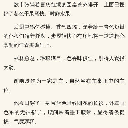
数十张铺着喜庆红缎的圆桌整齐排开，上面已摆
好了各色干果蜜饯、时鲜水果。
后厨里锅勺碰撞、香气四溢，穿着统一青色短褂
的仆役们端着托盘，步履轻快而有序地将一道道精心
烹制的佳肴美馔呈上。
林林总总，琳琅满目，色香味俱佳，引得人食指
大动。
谢雨辰作为一家之主，自然坐在主桌正中的主
位。
他今日穿了一身宝蓝色暗纹团花的长衫，外罩同
色系的无袖褙子，腰间系着墨玉腰带，显得清俊挺
拔，气度雍容。