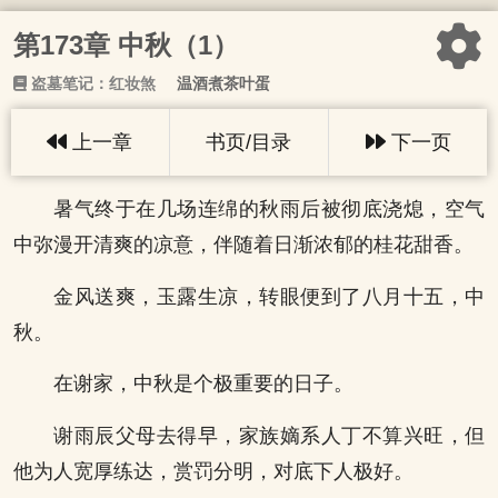
第173章 中秋（1）
盗墓笔记：红妆煞
温酒煮茶叶蛋
上一章
书页/目录
下一页
暑气终于在几场连绵的秋雨后被彻底浇熄，空气
中弥漫开清爽的凉意，伴随着日渐浓郁的桂花甜香。
金风送爽，玉露生凉，转眼便到了八月十五，中
秋。
在谢家，中秋是个极重要的日子。
谢雨辰父母去得早，家族嫡系人丁不算兴旺，但
他为人宽厚练达，赏罚分明，对底下人极好。