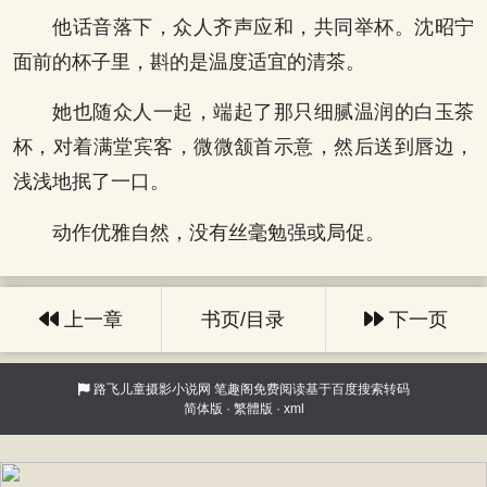
他话音落下，众人齐声应和，共同举杯。沈昭宁
面前的杯子里，斟的是温度适宜的清茶。
她也随众人一起，端起了那只细腻温润的白玉茶
杯，对着满堂宾客，微微颔首示意，然后送到唇边，
浅浅地抿了一口。
动作优雅自然，没有丝毫勉强或局促。
上一章
书页/目录
下一页
路飞儿童摄影小说网
笔趣阁免费阅读基于百度搜索转码
简体版
·
繁體版
·
xml