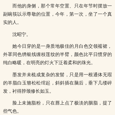
而他的身侧，那个常年空置、只在年节时摆放一
副碗筷以示尊敬的位置，今年，第一次，坐了一个真
实的人。
沈昭宁。
她今日穿的是一身质地极佳的月白色交领襦裙，
外罩同色绣银线缠枝莲纹的半臂，颜色比平日惯穿的
纯白略暖，在明亮的灯火下泛着柔和的珠光。
墨发并未梳成复杂的发髻，只是用一根通体无瑕
的羊脂白玉簪松松绾起，斜斜插在脑后，垂下几缕碎
发，衬得脖颈修长如玉。
脸上未施脂粉，只在唇上点了极淡的胭脂，提了
些气色。