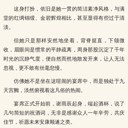
这身打扮，依旧是她一贯的简洁素净风格，与满
堂的红绸锦缎、金碧辉煌相比，甚至显得有些过于清
淡。
但她只是那样安然地坐着，背脊挺直，下颌微
收，眉眼间是惯常的平静疏离，周身那股沉淀了千年
时光的沉静气度，便自然而然地散发开来，让人无法
忽视，更不敢有丝毫怠慢。
仿佛她不是坐在这喧闹的宴席中，而是独处于九
天宫阙，淡然俯视着这凡俗的热闹。
宴席正式开始前，谢雨辰起身，端起酒杯，说了
几句简短的祝酒词，无非是感谢众人一年辛劳，共庆
佳节，祈愿未来安康顺遂之类。