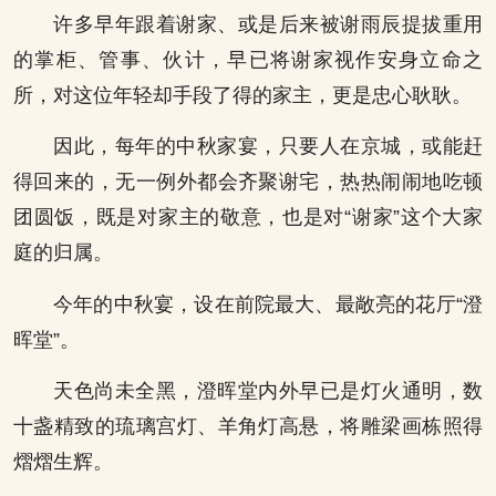
许多早年跟着谢家、或是后来被谢雨辰提拔重用
的掌柜、管事、伙计，早已将谢家视作安身立命之
所，对这位年轻却手段了得的家主，更是忠心耿耿。
因此，每年的中秋家宴，只要人在京城，或能赶
得回来的，无一例外都会齐聚谢宅，热热闹闹地吃顿
团圆饭，既是对家主的敬意，也是对“谢家”这个大家
庭的归属。
今年的中秋宴，设在前院最大、最敞亮的花厅“澄
晖堂”。
天色尚未全黑，澄晖堂内外早已是灯火通明，数
十盏精致的琉璃宫灯、羊角灯高悬，将雕梁画栋照得
熠熠生辉。