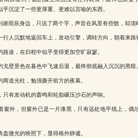
似乎沉淀了一些更厚重、更难以言喻的东西。
她走到谢雨辰身边，只说了两个字，声音在风里有些散，却清
一行人沉默地返回车上，发动引擎，调转方向，朝着来路
的路途，在归程中似乎变得更加空旷寂寥。
的戈壁景色在暮色中飞速后退，最终彻底融入沉沉的黑暗
的两道光柱，勉强撕开前方的夜幕。
，只有发动机的轰鸣和轮胎碾压沙石的声响。
着窗外，但窗外已是一片漆黑，只有远处地平线上，偶
表盘微光的映照下，显得格外静谧。