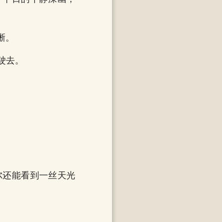
晰。
驶去。
。
尔还能看到一丝天光