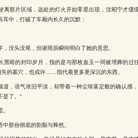
驶离那片区域，远处的灯火开始零星出现，沈昭宁才缓
辰耳中，打破了车厢内长久的沉默：
字，没头没尾，但谢雨辰瞬间明白了她的意思。
长黑暗的封印岁月，指的是与那枚血玉一同被埋葬的过
乎消失的墓穴，也或许……指代着更多更深沉的东西。
她继续道，语气依旧平淡，却带着一种尘埃落定般的确认感，
不是了。”
涩。
语中那份彻底的割裂与释然。