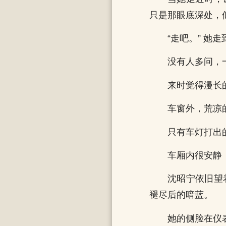
只是那眼底深处，
“走吧。” 
没有人多问，
来时觉得漫长
车窗外，荒凉
只有车灯打出
车厢内很安静
沈昭宁依旧望
褪尽后的暗蓝。
她的侧脸在仪