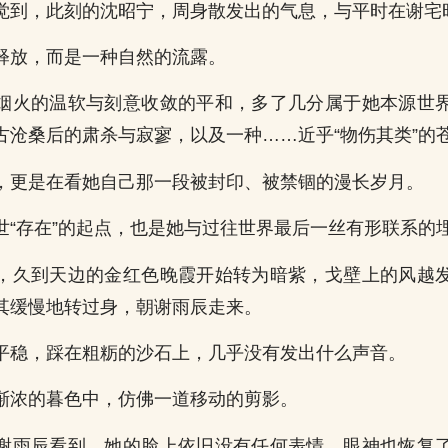
觉到，此刻的沈昭宁，周身散发出的气息，与平时在谢宅
释放，而是一种自然的流露。
烟火的温软与刻意收敛的平和，多了几分属于她本源世
古沧桑后的肃杀与寂寥，以及一种……近乎“物伤其类”的
，更是在看她自己那一段被封印、被禁锢的漫长岁月。
世“存在”的起点，也是她与过往世界最后一丝有形联系的
，久到天边的金红色晚霞开始转为暗紫，戈壁上的风越
其缓慢地转过身，朝谢雨辰走来。
平稳，踩在粗粝的沙石上，几乎没有发出什么声音。
渐浓的暮色中，仿佛一道移动的剪影。
谢雨辰看到，她的脸上依旧没有任何表情，眼神也恢复