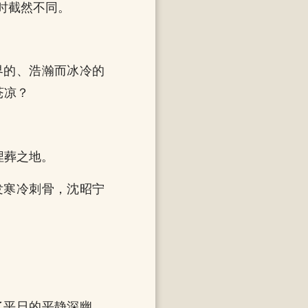
时截然不同。
界的、浩瀚而冰冷的
苍凉？
埋葬之地。
发寒冷刺骨，沈昭宁
了平日的平静深幽，