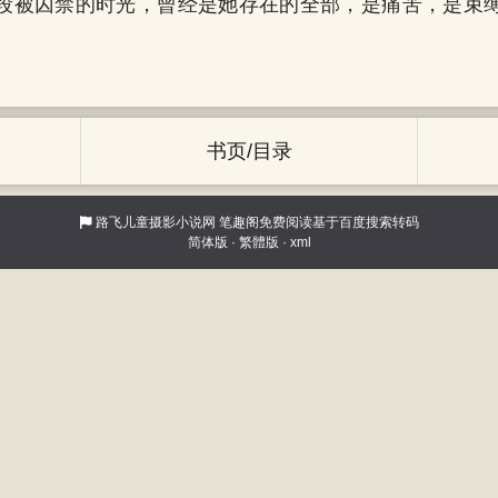
段被囚禁的时光，曾经是她存在的全部，是痛苦，是束
书页/目录
路飞儿童摄影小说网
笔趣阁免费阅读基于百度搜索转码
简体版
·
繁體版
·
xml