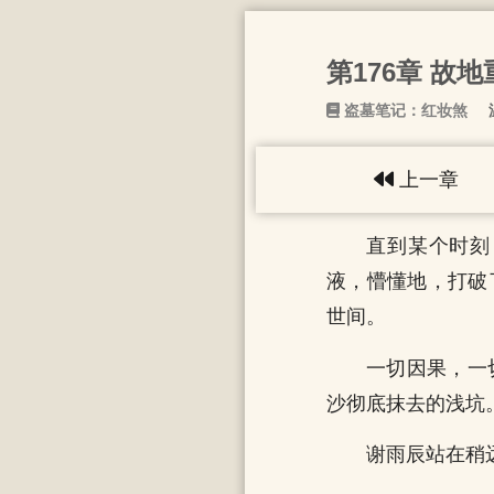
第176章 故
盗墓笔记：红妆煞
上一章
直到某个时刻
液，懵懂地，打破
世间。
一切因果，一
沙彻底抹去的浅坑
谢雨辰站在稍