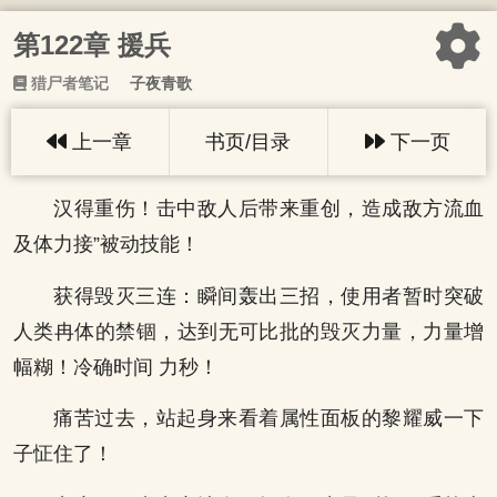
第122章 援兵
猎尸者笔记
子夜青歌
上一章
书页/目录
下一页
汉得重伤！击中敌人后带来重创，造成敌方流血
及体力接”被动技能！
获得毁灭三连：瞬间轰出三招，使用者暂时突破
人类冉体的禁锢，达到无可比批的毁灭力量，力量增
幅糊！冷确时间 力秒！
痛苦过去，站起身来看着属性面板的黎耀威一下
子怔住了！