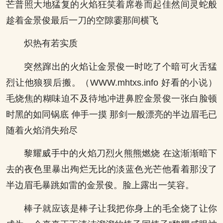
芒普照大地猛复的火焰狂笑着席卷而起佳然间灵蛇般
趁着金景俊最后一刀的空隙霎那间横飞
炽热有若实质
突然蹿出的火焰让金景俊一时吃了个暗可火舌猛
烈让他狼狈后搬。（WWW.mhtxs.info 好看的小说）
毛烧焦的糊味迫不及待地冲进鼻腔金景俊一张白脸顿
时黑的如同锅底 伸手一摸 那剑一般漂亮的半边眉毛已
随着火焰消失殆尽
黎耀威手中的火焰刀烈火熊熊燃烧 在这渐渐暗下
去的夜色里暴出殉烂无比的淡蓝色光芒他看着那没了
半边眉毛暴跳如雷的金景俊。脸上露出一笑容。
棒子就应该是棒子让我把你身上的毛全烧了让你