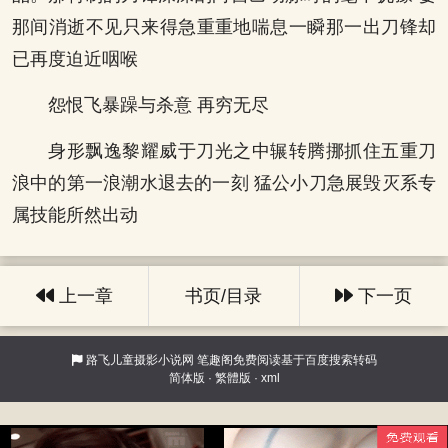
那间消逝不见只来得急重重地喘息一瞬那一出刀锋却
已再度迫近咽喉
怨恨飞暴躁与杀意 再穷无尽
身形飘逸黎耀威于刀光之中辗转腾挪抓住五重刀
浪中的第一浪潮水退去的一刻 猛公小刀急展毁灭系专
属技能所然出动
上一章
书页/目录
下一页
路飞儿童摄影小说网
笔趣阁免费阅读基于百度搜索转码
简体版
·
繁體版
·
xml