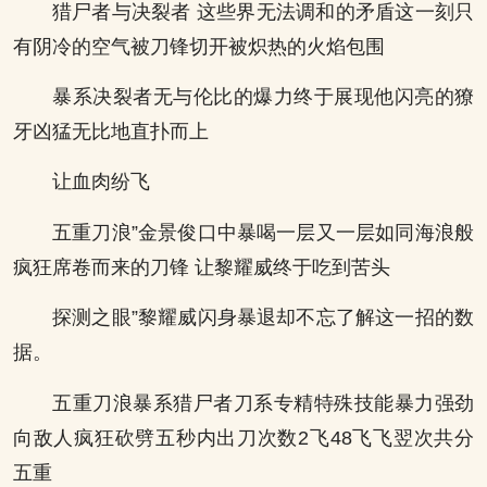
猎尸者与决裂者 这些界无法调和的矛盾这一刻只
有阴冷的空气被刀锋切开被炽热的火焰包围
暴系决裂者无与伦比的爆力终于展现他闪亮的獠
牙凶猛无比地直扑而上
让血肉纷飞
五重刀浪”金景俊口中暴喝一层又一层如同海浪般
疯狂席卷而来的刀锋 让黎耀威终于吃到苦头
探测之眼”黎耀威闪身暴退却不忘了解这一招的数
据。
五重刀浪暴系猎尸者刀系专精特殊技能暴力强劲
向敌人疯狂砍劈五秒内出刀次数2飞48飞飞翌次共分
五重