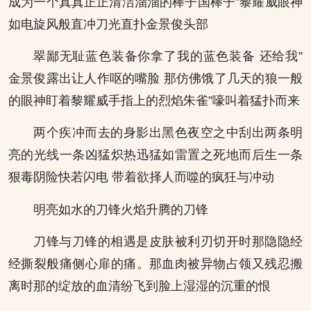
成为一个真真正正清洁溜溜的棒子国棒子”黎耀威眼神
如电旋风般直冲刀光直扑金景俊头部
翠鄙无耻蓝色装备你拿了我的蓝色装备 还给我”
金景俊露出让人作呕的嘴脸 那仿佛饿了几天的狼一般
的眼神盯着黎耀威手指上的烈焰朱雀”嚎叫着猛扑而来
两个疾冲而去的身影出黑色夜空之中刮出两条明
亮的光线一条凶猛炽热迅猛如雷置之死地而后生一条
狠毒阴险快若闪电 带着欲择人而噬的疯狂与冲动
明亮如水的刀锋火焰升腾的刀锋
刀锋与刀锋的相遇是皮肤被利刃切开时那隐隐经
经撕裂般痛侧心扉的痛。那血肉被异物占领又残忍搬
离时那的绽放的血清纷飞到脸上湿湿的沉重的恨