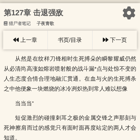
第127章 击退强敌
猎尸者笔记
子夜青歌
上一章
书页/目录
下一页
从然是在纹样刀锋相时生死搏朵的瞬黎耀威仍然
从必清尚高涨如熔岩喷射般的战斗漏*点与处惊不变的
人生态度合情合理地融汇贯通。在血与火的生死搏杀
之中他便象一块燃烧的冰冷冽炽热到常人难以想像
当当当”
短促激烈的碰撞刺耳之极的金属交锋之声那刻与
死神擦肩而过的感觉只有面时面再度站定的两人才会
知道。