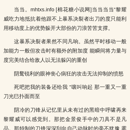
当当。mhtxs.info [棉花糖小说网]当当当当”黎耀
威吃力地抵抗着他跟不上暴系决裂者出刀的度只能利
用移动度上的优势躲开大部份的刀浪苦苦支撑。
这暴系决裂者果然不同凡响。虽然平时移动一般
加能力一般但攻击时有额外的附加度 能瞬间将力量与
度完美结合给敌人以无法躲闪的重创
阴鹜锐利的眼神丧心病狂的攻击无法抑制的愤怒
死吧把我的装备还给我 ”嚷叫响起 那一重又一重
刀光巳扑面而至
阴冷的刀锋从记忆里从未有过的黑暗中呼啸再来
黎耀威可以感觉到。那把金景俊手中的刀具不是凡
品。那特制的刀锋深深刮向自己动脉时的毫不犹豫 霎