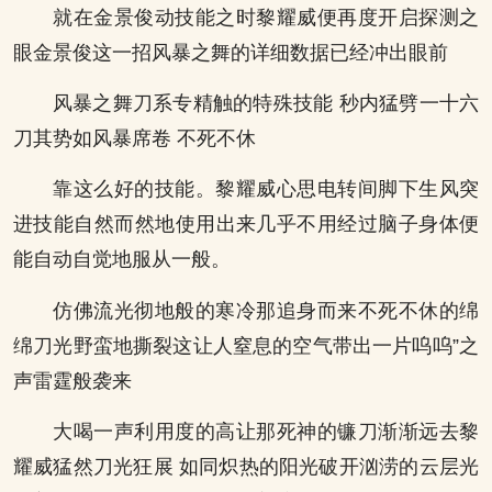
就在金景俊动技能之时黎耀威便再度开启探测之
眼金景俊这一招风暴之舞的详细数据已经冲出眼前
风暴之舞刀系专精触的特殊技能 秒内猛劈一十六
刀其势如风暴席卷 不死不休
靠这么好的技能。黎耀威心思电转间脚下生风突
进技能自然而然地使用出来几乎不用经过脑子身体便
能自动自觉地服从一般。
仿佛流光彻地般的寒冷那追身而来不死不休的绵
绵刀光野蛮地撕裂这让人窒息的空气带出一片呜呜”之
声雷霆般袭来
大喝一声利用度的高让那死神的镰刀渐渐远去黎
耀威猛然刀光狂展 如同炽热的阳光破开汹涝的云层光