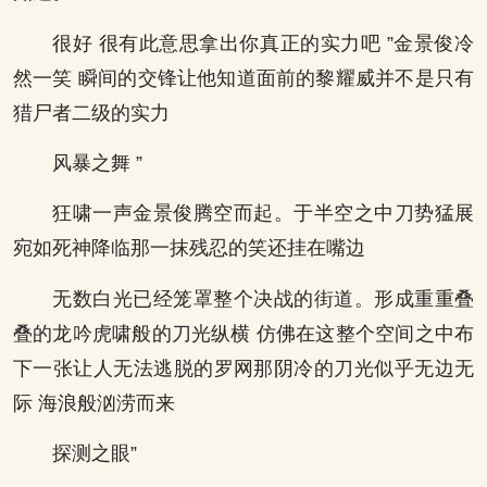
很好 很有此意思拿出你真正的实力吧 ”金景俊冷
然一笑 瞬间的交锋让他知道面前的黎耀威并不是只有
猎尸者二级的实力
风暴之舞 ”
狂啸一声金景俊腾空而起。于半空之中刀势猛展
宛如死神降临那一抹残忍的笑还挂在嘴边
无数白光已经笼罩整个决战的街道。形成重重叠
叠的龙吟虎啸般的刀光纵横 仿佛在这整个空间之中布
下一张让人无法逃脱的罗网那阴冷的刀光似乎无边无
际 海浪般汹涝而来
探测之眼”