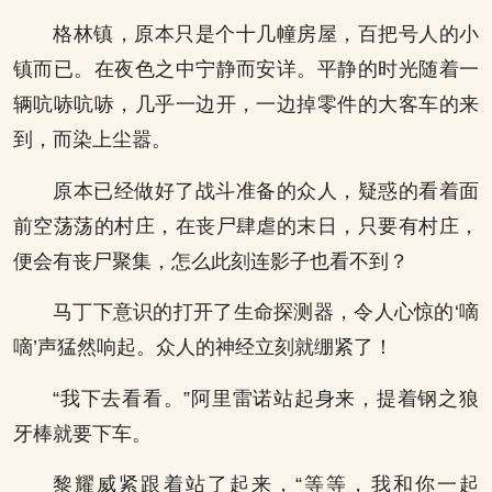
格林镇，原本只是个十几幢房屋，百把号人的小
镇而已。在夜色之中宁静而安详。平静的时光随着一
辆吭哧吭哧，几乎一边开，一边掉零件的大客车的来
到，而染上尘嚣。
原本已经做好了战斗准备的众人，疑惑的看着面
前空荡荡的村庄，在丧尸肆虐的末日，只要有村庄，
便会有丧尸聚集，怎么此刻连影子也看不到？
马丁下意识的打开了生命探测器，令人心惊的‘嘀
嘀’声猛然响起。众人的神经立刻就绷紧了！
“我下去看看。”阿里雷诺站起身来，提着钢之狼
牙棒就要下车。
黎耀威紧跟着站了起来，“等等，我和你一起