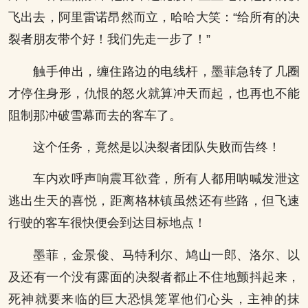
飞出去，阿里雷诺昂然而立，哈哈大笑：“给所有的决
裂者朋友带个好！我们先走一步了！”
触手伸出，缠住路边的电线杆，墨菲急转了几圈
才停住身形，仇恨的怒火就算冲天而起，也再也不能
阻制那冲破雪幕而去的客车了。
这个任务，竟然是以决裂者团队失败而告终！
车内欢呼声响震耳欲聋，所有人都用呐喊发泄这
逃出生天的喜悦，距离格林镇虽然还有些路，但飞速
行驶的客车很快便会到达目标地点！
墨菲，金景俊、马特利尔、鸠山一郎、洛尔、以
及还有一个没有露面的决裂者都止不住地颤抖起来，
死神就要来临的巨大恐惧笼罩他们心头，主神的抹