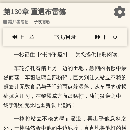
第130章 重遇布雷德
猎尸者笔记
子夜青歌
上一章
书页/目录
下一页
一秒记住【^书^阅^屋^】，为您提供精彩阅读。
车轮挣扎着踏上另一边的土地，急剧的磨擦中轰
然而落，车窗玻璃全部粉碎，巨大到让人站立不稳的
颠簸让无数食品与子弹箱雨点般洒落，从车尾的破损
处掉入江河，在黎耀威方向盘猛打，油门猛轰之中，
终于艰难无比地重新跃上道路！
一棒将站立不稳的墨菲逼退，再出乎他意料之
外，一棒猛然轰中他的半边屁股，直直地将他打的横