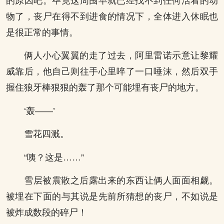
的原因吧。毕竟这周围早就已经找不到任何活着的动
物了，丧尸在得不到进食的情况下，全体进入休眠也
是很正常的事情。
俩人小心翼翼的走了过去，阿里雷诺示意让黎耀
威靠后，他自己则往手心里啐了一口唾沫，然后双手
握住狼牙棒狠狠的轰了那个可能埋有丧尸的地方。
‘轰——’
雪花四溅。
“咦？这是……”
雪层被震散之后露出来的东西让俩人面面相觑。
被埋在下面的与其说是先前所猜想的丧尸，不如说是
被炸成数段的碎尸！