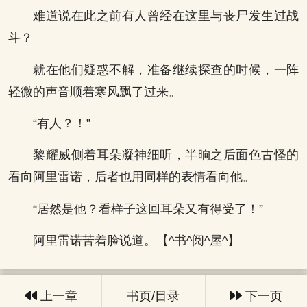
难道说在此之前有人曾经在这里与丧尸发生过战
斗？
就在他们疑惑不解，准备继续探查的时候，一阵
轻微的声音顺着寒风飘了过来。
“有人？！”
黎耀威侧着耳朵凝神细听，半晌之后面色古怪的
看向阿里雷诺，后者也用同样的表情看向他。
“居然是他？看样子这回耳朵又有得受了！”
阿里雷诺苦着脸说道。【^书^阅^屋^】
上一章
书页/目录
下一页