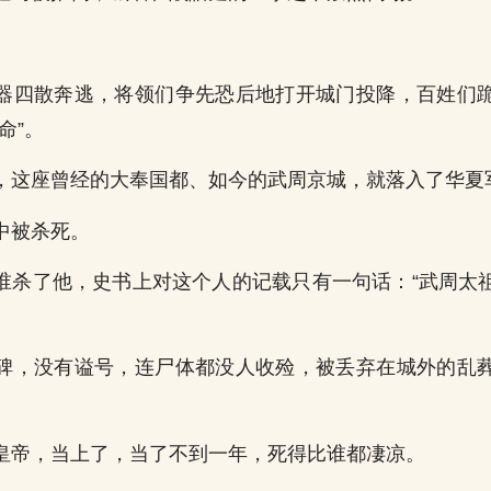
。
器四散奔逃，将领们争先恐后地打开城门投降，百姓们
命”。
，这座曾经的大奉国都、如今的武周京城，就落入了华夏
中被杀死。
谁杀了他，史书上对这个人的记载只有一句话：“武周太
碑，没有谥号，连尸体都没人收殓，被丢弃在城外的乱
皇帝，当上了，当了不到一年，死得比谁都凄凉。