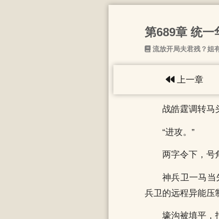
第689章 统一
流放开局夫君残？姐
上一章
战皓霆调转马
“进攻。”
两字令下，号
神兵卫一马当
兵卫的远程异能压
壕沟被填平，