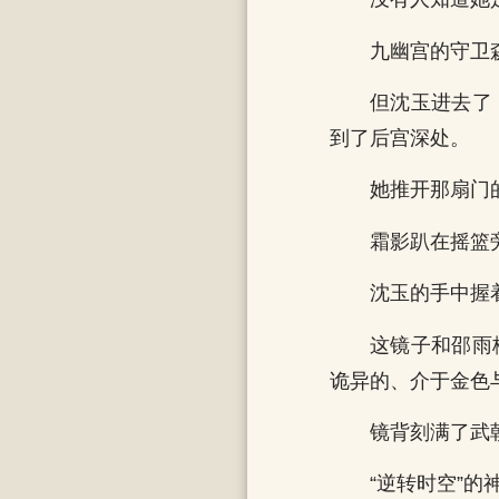
九幽宫的守卫
但沈玉进去了
到了后宫深处。
她推开那扇门
霜影趴在摇篮
沈玉的手中握
这镜子和邵雨
诡异的、介于金色
镜背刻满了武
“逆转时空”的