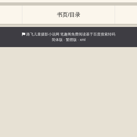
书页/目录
路飞儿童摄影小说网
笔趣阁免费阅读基于百度搜索转码
简体版
·
繁體版
·
xml