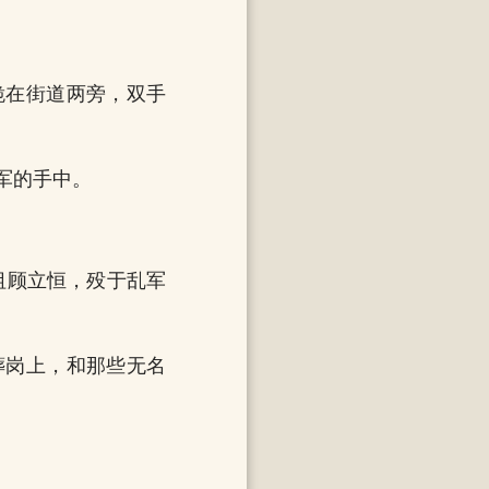
跪在街道两旁，双手
军的手中。
祖顾立恒，殁于乱军
葬岗上，和那些无名