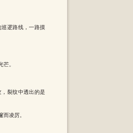
。
的巡逻路线，一路摸
光芒。
纹，裂纹中透出的是
邃而凌厉。