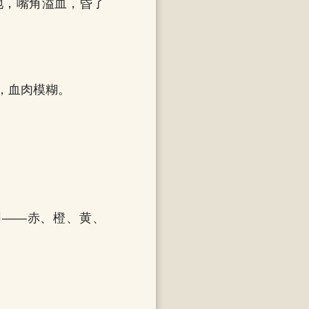
地，嘴角溢血，昏了
，血肉模糊。
同——赤、橙、黄、