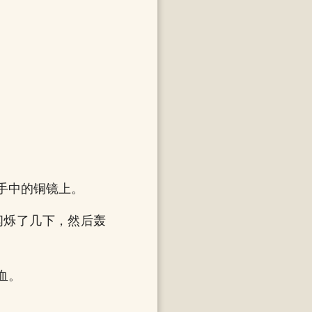
手中的铜镜上。
闪烁了几下，然后轰
血。