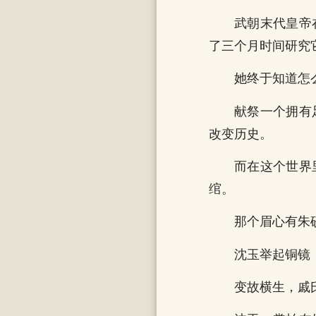
武朝末代皇帝
了三个月时间研究
她终于知道怎
献祭一个拥有
改变历史。
而在这个世界
绾。
那个眉心有朱
沈玉举起铜镜
变故横生，戚