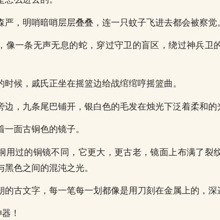
森严，明哨暗哨层层叠叠，连一只蚊子飞进去都会被察觉
，像一条无声无息的蛇，穿过守卫的盲区，绕过神兵卫
的时候，戚氏正坐在摇篮边给战绾绾哼摇篮曲。
旁边，九条尾巴铺开，银白色的毛发在烛光下泛着柔和的
着一面古铜色的镜子。
桐用过的铜镜不同，它更大，更古老，镜面上布满了裂
与黑色之间的混沌之光。
朝的古文字，每一笔每一划都像是用刀刻在金属上的，深
神器！