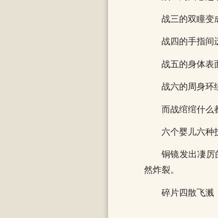
战三的双瞳变
战四的手指间
战五的身体表
战六的周身环
而战绾绾什么
六个婴儿六种
铜镜发出凄厉
然炸裂。
碎片四散飞溅