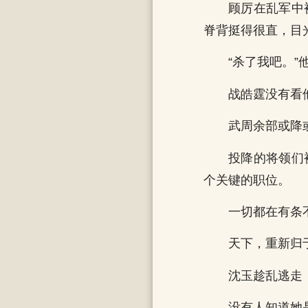
顾厉在乱军中
脊背挺得很直，目
“杀了我吧。”
战皓霆没有看
武周余部或降
投降的将领们
个关键的职位。
一切都在有条
天下，重新归
沈玉趁乱逃走
没有人知道她