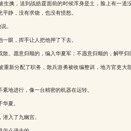
被生擒，送到战皓霆面前的时候浑身是土，脸上有一道
光平静，没有求饶，也没有愤怒。
他说。
他一眼，挥手让人把他押了下去。
或散。愿意归顺的，编入华夏军；不愿意归顺的，解甲归
被重新分配了职务，散兵游勇被收编整训，地方官吏大
不紊地进行，像一台精密的机器在运转。
于华夏。
，潜入了九幽宫。
是怎么进去的。