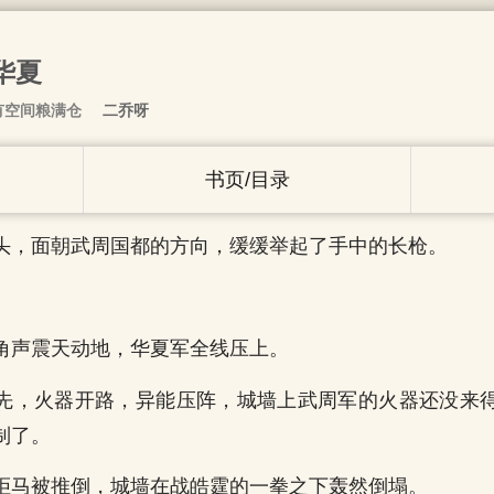
华夏
有空间粮满仓
二乔呀
书页/目录
头，面朝武周国都的方向，缓缓举起了手中的长枪。
角声震天动地，华夏军全线压上。
先，火器开路，异能压阵，城墙上武周军的火器还没来
制了。
拒马被推倒，城墙在战皓霆的一拳之下轰然倒塌。