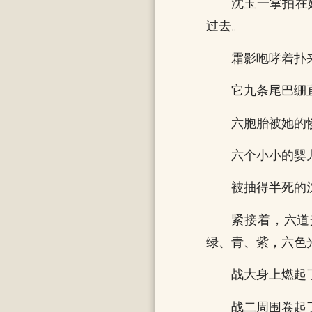
沈玉一掌拍在
过去。
霜影咆哮着扑
它九条尾巴绷
六胞胎被她的
六个小小的婴
被抽得半死的
紧接着，六道
绿、青、紫，六色
战大身上燃起
战二周围卷起