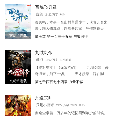
百炼飞升录
虚眞
2422 万字 刚刚
秦凤鸣，本是一名山村普通少年，误食无名朱
果，踏入修真路，以炼器起家，凭借制符天
赋，只身闯荡荆棘密布的修仙界，本一切都顺
玄幻 / 连载
煅玉堂 第一百三十五章 与狼同行
利非常，但却是有一难料之事发生在了他身
上…… 本书自开
九域剑帝
邵羽
1662 万字 21小时前
【绝对爽文】【无敌玄幻】 九域剑帝，传
奇归来，踏平一切。 天才妖孽，踩在脚
下，强者大能，挥手灭杀。 人不犯我，我
玄幻 / 连载
第七千四百七十四章 力量不够
不犯人，人若犯我，灭他九族。 3w0-1764
丹道宗师
只是小虾米
2127 万字 2023-08-15
秦逸尘带着一万多年的记忆回到年少的时候。