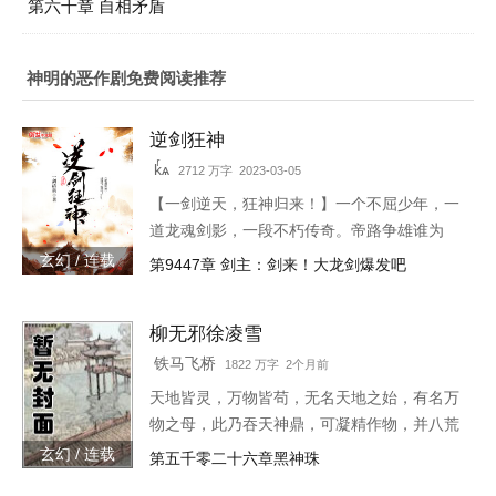
第六十章 自相矛盾
神明的恶作剧免费阅读推荐
逆剑狂神
kͬѧ
2712 万字 2023-03-05
【一剑逆天，狂神归来！】一个不屈少年，一
道龙魂剑影，一段不朽传奇。帝路争雄谁为
峰，唯我林轩傲苍生！3w471-25091
玄幻 / 连载
第9447章 剑主：剑来！大龙剑爆发吧
柳无邪徐凌雪
铁马飞桥
1822 万字 2个月前
天地皆灵，万物皆苟，无名天地之始，有名万
物之母，此乃吞天神鼎，可凝精作物，并八荒
之心。得此鼎，吞四海，容八荒……一代邪
玄幻 / 连载
第五千零二十六章黑神珠
神，踏天之路！