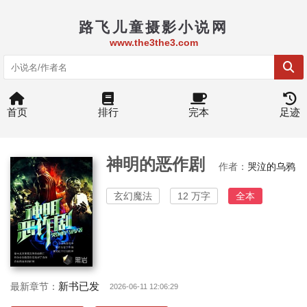
路飞儿童摄影小说网
www.the3the3.com
首页
排行
完本
足迹
神明的恶作剧
作者：
哭泣的乌鸦
玄幻魔法
12 万字
全本
新书已发
最新章节：
2026-06-11 12:06:29