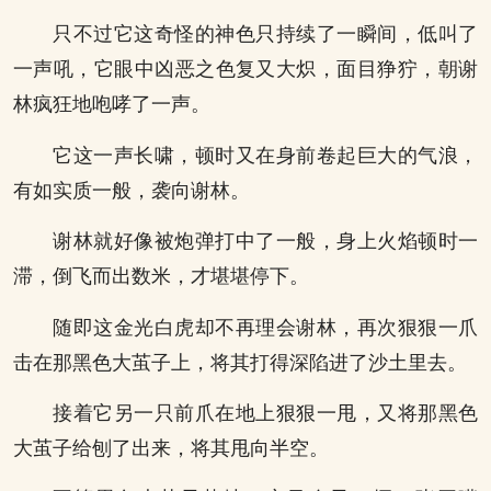
只不过它这奇怪的神色只持续了一瞬间，低叫了
一声吼，它眼中凶恶之色复又大炽，面目狰狞，朝谢
林疯狂地咆哮了一声。
它这一声长啸，顿时又在身前卷起巨大的气浪，
有如实质一般，袭向谢林。
谢林就好像被炮弹打中了一般，身上火焰顿时一
滞，倒飞而出数米，才堪堪停下。
随即这金光白虎却不再理会谢林，再次狠狠一爪
击在那黑色大茧子上，将其打得深陷进了沙土里去。
接着它另一只前爪在地上狠狠一甩，又将那黑色
大茧子给刨了出来，将其甩向半空。