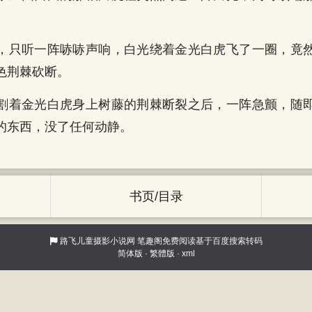
，只听一阵哧哧声响，白光绕着金光白虎飞了一圈，竟
色荆棘砍断。
割着金光白虎身上树藤的荆棘断裂之后，一阵急颤，随
的东西，没了任何动静。
书页/目录
路飞儿童摄影小说网
笔趣阁免费阅读基于百度搜索转码
简体版
·
繁體版
·
xml