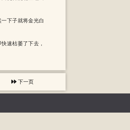
然一下子就将金光白
即快速枯萎了下去，
下一页