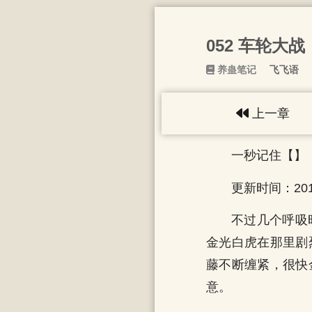
052 车轮大战
养蛊笔记
飞飞语
上一章
一秒记住【】
更新时间：2013
不过几个呼吸
金光白虎在那里剧
藤不断缠紧，很快
意。