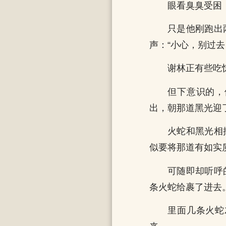
眼看臭臭受困
只是他刚跑出
声：“小心，别过去
谢林正有些吃
但下意识的，
出，朝那道黑光迎
火蛇和黑光相
似要将那道有如实
可随即却听呼
条火蛇给裹了进去
里面几条火蛇