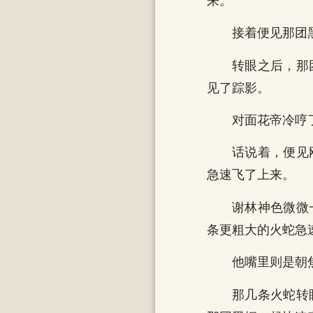
来。
接着便见那团
转眼之后，那
见了踪影。
对面花帝冷哼
话说着，便见
急速飞了上来。
谢林神色微微
条更粗大的火蛇急
他嘴里则是朝
那几条火蛇转