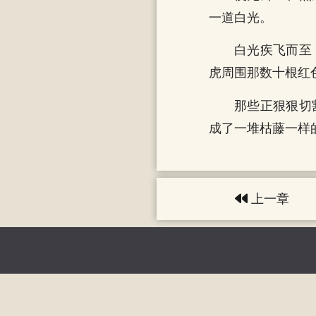
一道白光。
白光疾飞而至
虎周围那数十根红
那些正狠狠切
成了一堆枯藤一样
上一章