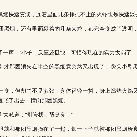
黑烟快速变淡，连着里面几条挣扎不止的火蛇也是快速淡
团黑烟，还有里面裹着的几条火蛇，都完全变成了透明
了一声：“小子，反应还挺快，可惜你现在的实力太弱了。
刚才那团消失在半空的黑烟竟突然又出现了，像朵小型
一变，但却并不见慌张，身体轻轻一抖，身上燃烧火焰
速飞了出去，撞向那团黑烟。
焦大喊道：“别管我，帮臭臭！”
眼就和那团黑烟撞在了一起，却一下子就被那团黑烟给