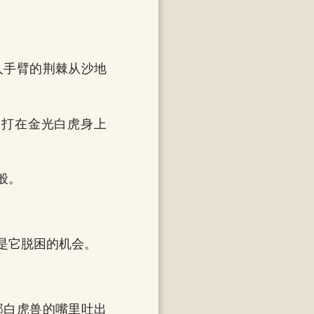
人手臂的荆棘从沙地
，打在金光白虎身上
般。
是它脱困的机会。
那白虎兽的嘴里吐出