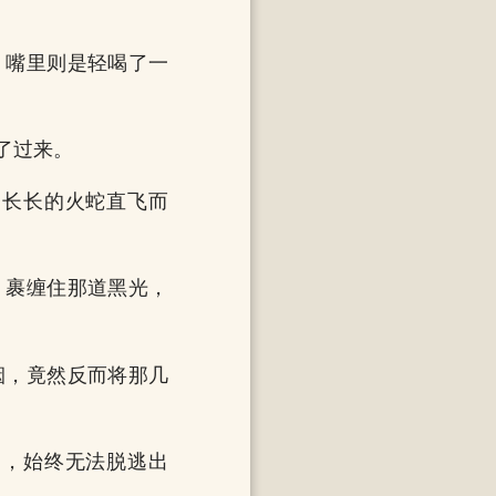
，嘴里则是轻喝了一
了过来。
条长长的火蛇直飞而
，裹缠住那道黑光，
烟，竟然反而将那几
中，始终无法脱逃出