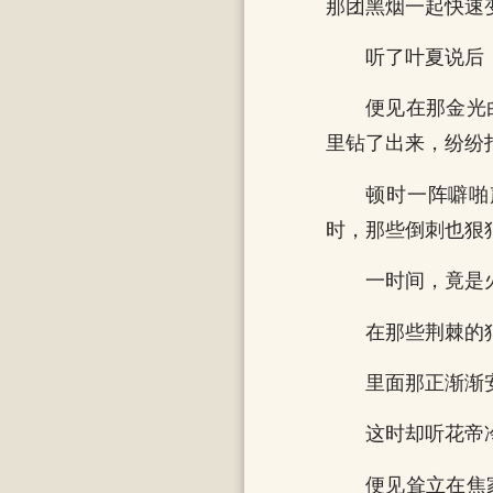
那团黑烟一起快速
听了叶夏说后
便见在那金光
里钻了出来，纷纷
顿时一阵噼啪
时，那些倒刺也狠
一时间，竟是
在那些荆棘的
里面那正渐渐
这时却听花帝
便见耸立在焦