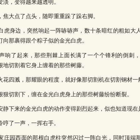
变淡，变得越来越透明。
，焦大点了点头，随即重重跺了跺右脚。
白虎身边，突然响起一阵哧哧声，数十条暗红的粗如大
打向那裹得跟个粽子似的金光白虎。
声响了起来，那些荆棘上面长满了一个个锋利的倒刺
狠地切割着它身上缠着的那些树藤。
火花四溅，那耀眼的程度，就好像那切割机在切割钢材一
狠狠切割下，缠在金光白虎身上的那些树藤纷纷断裂。
安静下来的金光白虎的动作变得剧烈起来，似也知道现在
冷哼了一声，一挥右手。
家庄园西面的那根白虎柱突然闪过一阵白光，同时顶端