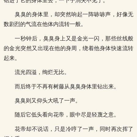
钻进了它的身体里去，一下子消失不见了。
臭臭的身体里，却突然响起一阵哧哧声，好像无
数剧烈的气流在他体内流转一般。
一秒钟后，臭臭身上又是金光一闪，那些丝线般
的金光突然又出现在他的身周，绕着他身体快速流转
起来。
流光四溢，绚烂无比。
而后终于不再有树藤从臭臭身体里钻出来。
臭臭则又仰头大吼了一声。
随后它低头看向花帝，眼中尽是轻蔑之意。
花帝却不说话，只是冷哼了一声，同时再次挥了