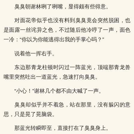
臭臭朝谢林咧了咧嘴，显得颇有些得意。
对面花帝似乎也没有料到臭臭竟会突然脱困，也
是面露一丝诧异之色，不过随后他冷哼了一声，面色
一冷：“你以为你能逃得出我的手掌心吗？”
说着他一挥右手。
东边那青龙柱顿时闪过一阵蓝光，顶端那青龙兽
嘴里突然吐出一道蓝光，急速打向臭臭。
“小心！”谢林几个都不由大喊了一声。
臭臭却似乎并不着急，站在那里，没有躲闪的意
思，只是晃了晃脑袋。
那蓝光转瞬即至，直接打在了臭臭身上。