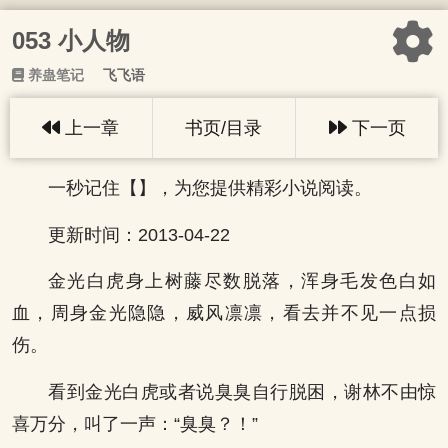
053 小人物
养蛊笔记
飞飞语
上一章
书页/目录
下一页
一秒记住【】，为您提供精彩小说阅读。
更新时间：2013-04-22
金光白虎身上树藤尽数脱落，浑身毛发色白如
血，周身金光隐隐，威风凛凛，看去并不见一点损
伤。
看到金光白虎或者说臭臭自行脱困，谢林不由惊
喜万分，叫了一声：“臭臭？！”