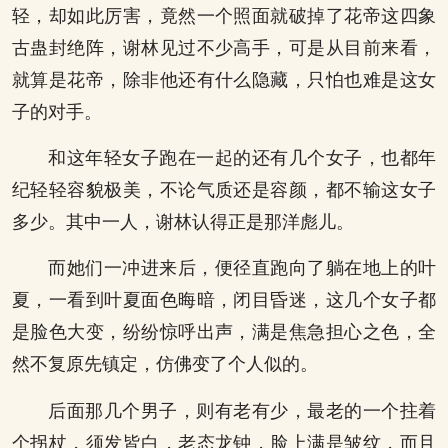
轻，却如此厉害，竟然一个照面就破掉了花帝这四象
古蛊封绝阵，谢林见过不少高手，可是从目前来看，
就算是花帝，除非他还有什么隐藏，只怕也难是这女
子的对手。
和这年轻女子跑在一起的还有几个女子，也都年
纪轻轻容貌极美，不论气质还是容颜，都不输这女子
多少。其中一人，谢林认得正是那洋彪儿。
而她们一冲进来后，便径直跑向了躺在地上的叶
夏，一看到叶夏面色晦暗，闭目昏迷，这几个女子都
是脸色大变，纷纷惊呼出声，满是焦急担心之色，全
然不复原先镇定，仿佛变了个人似的。
后面那几个男子，则有老有少，最老的一个拄着
个拐杖，须发皆白，老态龙钟，脸上满是皱纹，而且