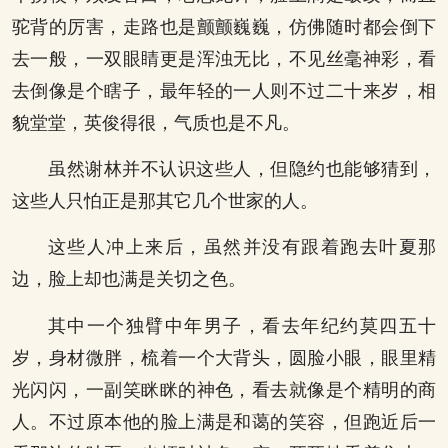
驼背的厉害，走路也是颤颤巍巍，仿佛随时都会倒下
去一般，一双眼睛更是浑浊无比，不见丝毫神彩，看
去倒像是个瞎子，最年轻的一人则不过二十来岁，相
貌堂堂，英俊得很，气质也是不凡。
虽然谢林并不认识这些人，但隐约也能够猜到，
这些人只怕正是那其它几个世家的人。
这些人冲上来后，虽然并没有跟着跑去叶夏那
边，脸上却也满是关切之色。
其中一个独臂中年男子，看去年纪约莫四五十
岁，身材微胖，梳着一个大背头，圆脸小眼，眼里精
光闪闪，一副笑眯眯的神色，看去就像是个精明的商
人。不过原本他的脸上满是和蔼的笑容，但跑近后一