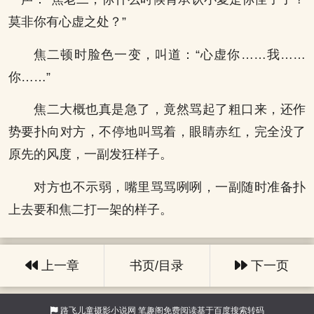
莫非你有心虚之处？”
焦二顿时脸色一变，叫道：“心虚你……我……
你……”
焦二大概也真是急了，竟然骂起了粗口来，还作
势要扑向对方，不停地叫骂着，眼睛赤红，完全没了
原先的风度，一副发狂样子。
对方也不示弱，嘴里骂骂咧咧，一副随时准备扑
上去要和焦二打一架的样子。
上一章
书页/目录
下一页
路飞儿童摄影小说网
笔趣阁免费阅读基于百度搜索转码