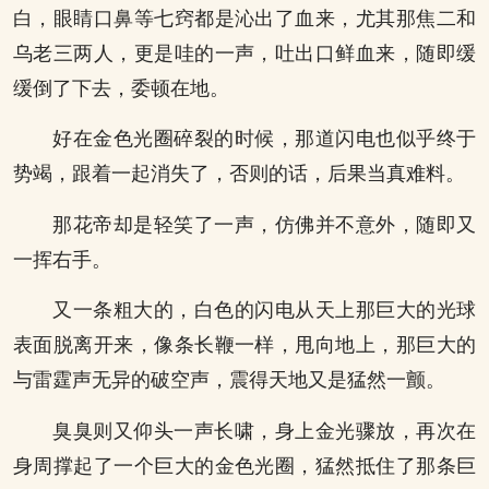
白，眼睛口鼻等七窍都是沁出了血来，尤其那焦二和
乌老三两人，更是哇的一声，吐出口鲜血来，随即缓
缓倒了下去，委顿在地。
好在金色光圈碎裂的时候，那道闪电也似乎终于
势竭，跟着一起消失了，否则的话，后果当真难料。
那花帝却是轻笑了一声，仿佛并不意外，随即又
一挥右手。
又一条粗大的，白色的闪电从天上那巨大的光球
表面脱离开来，像条长鞭一样，甩向地上，那巨大的
与雷霆声无异的破空声，震得天地又是猛然一颤。
臭臭则又仰头一声长啸，身上金光骤放，再次在
身周撑起了一个巨大的金色光圈，猛然抵住了那条巨