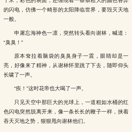
十米，彩色的表面，还缠绕着一条条粗大的颜色各异
的闪电，仿佛一个畸形的太阳降临世界，要毁灭天地
一般。
申屠忘海神色一凛，突然转头看向谢林，喊道：
“臭臭！”
原本耷拉着脑袋的臭臭身子一震，眼睛却是一
亮，好像来了精神，从谢林怀里跳了下去，随即仰头
长啸了一声。
“疾！”这时花帝也大喝了一声。
只见天空中那巨大的光球上，一道粗如水桶的红
色闪电突然脱离开来，像一条长长的鞭子一样，挟着
吞天灭地之势，狠狠甩向谢林他们。