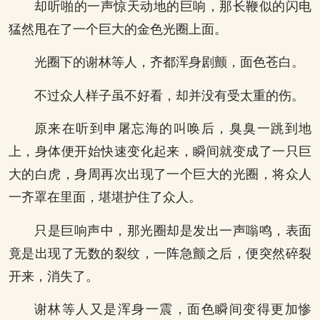
却听啪的一声惊天动地的巨响，那长鞭似的闪电
猛然甩在了一个巨大的金色光圈上面。
光圈下的谢林等人，齐都浑身剧颤，面色苍白。
不过众人样子虽不好看，却并没有受太重的伤。
原来在听到申屠忘海的叫唤后，臭臭一跳到地
上，身体便开始快速变化起来，瞬间就变成了一只巨
大的白虎，身周再次出现了一个巨大的光圈，将众人
一齐罩在里面，堪堪护住了众人。
只是巨响声中，那光圈却是发出一声嗡鸣，表面
竟是出现了无数的裂纹，一阵急颤之后，便突然碎裂
开来，消失了。
谢林等人又是浑身一震，面色瞬间变得更加惨