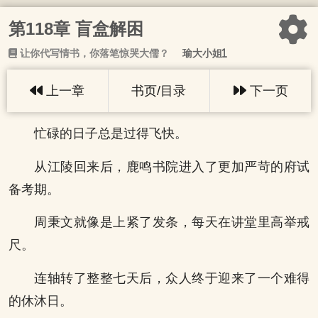
第118章 盲盒解困
让你代写情书，你落笔惊哭大儒？
瑜大小姐1
上一章
书页/目录
下一页
忙碌的日子总是过得飞快。
从江陵回来后，鹿鸣书院进入了更加严苛的府试
备考期。
周秉文就像是上紧了发条，每天在讲堂里高举戒
尺。
连轴转了整整七天后，众人终于迎来了一个难得
的休沐日。