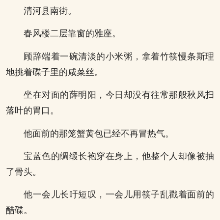
清河县南街。
春风楼二层靠窗的雅座。
顾辞端着一碗清淡的小米粥，拿着竹筷慢条斯理
地挑着碟子里的咸菜丝。
坐在对面的薛明阳，今日却没有往常那般秋风扫
落叶的胃口。
他面前的那笼蟹黄包已经不再冒热气。
宝蓝色的绸缎长袍穿在身上，他整个人却像被抽
了骨头。
他一会儿长吁短叹，一会儿用筷子乱戳着面前的
醋碟。