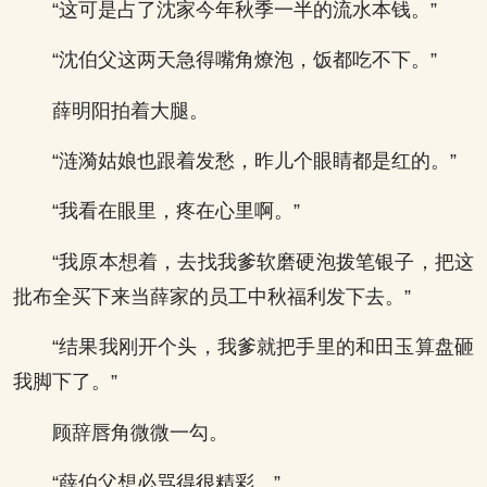
“这可是占了沈家今年秋季一半的流水本钱。”
“沈伯父这两天急得嘴角燎泡，饭都吃不下。”
薛明阳拍着大腿。
“涟漪姑娘也跟着发愁，昨儿个眼睛都是红的。”
“我看在眼里，疼在心里啊。”
“我原本想着，去找我爹软磨硬泡拨笔银子，把这
批布全买下来当薛家的员工中秋福利发下去。”
“结果我刚开个头，我爹就把手里的和田玉算盘砸
我脚下了。”
顾辞唇角微微一勾。
“薛伯父想必骂得很精彩。”