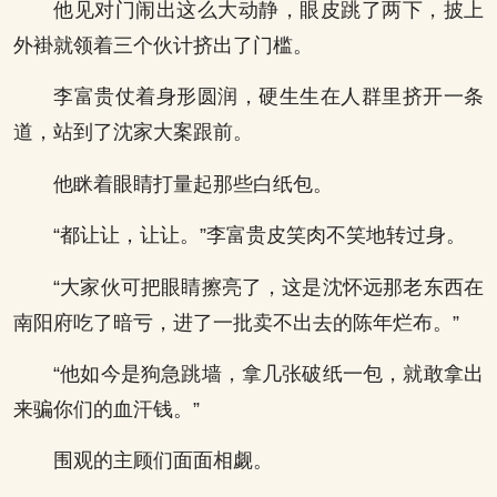
他见对门闹出这么大动静，眼皮跳了两下，披上
外褂就领着三个伙计挤出了门槛。
李富贵仗着身形圆润，硬生生在人群里挤开一条
道，站到了沈家大案跟前。
他眯着眼睛打量起那些白纸包。
“都让让，让让。”李富贵皮笑肉不笑地转过身。
“大家伙可把眼睛擦亮了，这是沈怀远那老东西在
南阳府吃了暗亏，进了一批卖不出去的陈年烂布。”
“他如今是狗急跳墙，拿几张破纸一包，就敢拿出
来骗你们的血汗钱。”
围观的主顾们面面相觑。