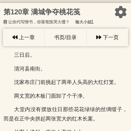
第120章 满城争夺桃花笺
让你代写情书，你落笔惊哭大儒？
瑜大小姐1
上一章
书页/目录
下一页
三日后。
清河县南街。
沈家布庄门前挑起了两串人头高的大红灯笼。
两丈宽的木板门面卸了个干净。
大堂内没有摆放往日那些花花绿绿的丝绸缎子，
而是在正中央拼起两张宽大的红木长案。