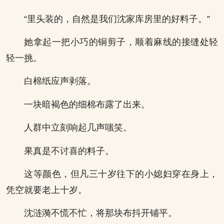
“里头装的，自然是我们沈家库房里的好料子。”
她拿起一把小巧的铜剪子，顺着麻线的接缝处轻
轻一挑。
白棉纸应声剥落。
一块暗褐色的细棉布露了出来。
人群中立刻响起几声嗤笑。
果真是不讨喜的料子。
这等颜色，但凡三十岁往下的小媳妇穿在身上，
凭空就要老上十岁。
沈涟漪不慌不忙，将那块布抖开铺平。