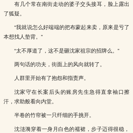
有几个常在南街走动的婆子交头接耳，脸上露出
了狐疑。
“我就说怎么好端端的把布蒙起来卖，原来是亏了
本想找人垫背。”
“太不厚道了，这不是砸沈家祖宗的招牌么。”
两句话的功夫，街面上的风向就转了。
人群里开始有了抱怨和指责声。
沈家守在长案后头的账房先生急得直拿袖口擦
汗，求助般看向内堂。
半卷的竹帘被一只纤细的手挑开。
沈涟漪穿着一身月白色的襦裙，步子迈得很稳，