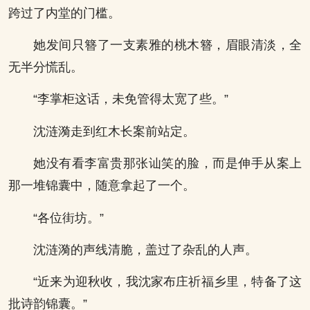
跨过了内堂的门槛。
她发间只簪了一支素雅的桃木簪，眉眼清淡，全
无半分慌乱。
“李掌柜这话，未免管得太宽了些。”
沈涟漪走到红木长案前站定。
她没有看李富贵那张讪笑的脸，而是伸手从案上
那一堆锦囊中，随意拿起了一个。
“各位街坊。”
沈涟漪的声线清脆，盖过了杂乱的人声。
“近来为迎秋收，我沈家布庄祈福乡里，特备了这
批诗韵锦囊。”