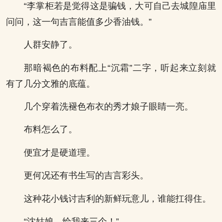
“李掌柜若是觉得这是骗钱，大可自己去城隍庙里
问问，这一句吉言能值多少香油钱。”
人群安静了。
那暗褐色的布料配上“沉霜”二字，听起来立刻就
有了几分文雅的底蕴。
几个穿着洗褪色布衣的秀才娘子眼睛一亮。
布料怎么了。
便宜才是硬道理。
更何况还有书生写的吉言彩头。
这种花小钱讨吉利的新鲜玩意儿，谁能扛得住。
“沈姑娘，给我来三个！”