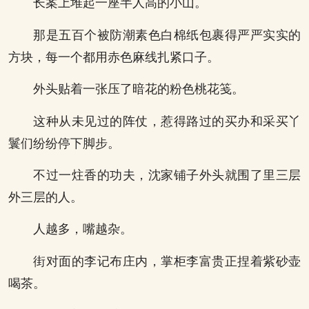
长案上堆起一座半人高的小山。
那是五百个被防潮素色白棉纸包裹得严严实实的
方块，每一个都用赤色麻线扎紧口子。
外头贴着一张压了暗花的粉色桃花笺。
这种从未见过的阵仗，惹得路过的买办和采买丫
鬟们纷纷停下脚步。
不过一炷香的功夫，沈家铺子外头就围了里三层
外三层的人。
人越多，嘴越杂。
街对面的李记布庄内，掌柜李富贵正捏着紫砂壶
喝茶。