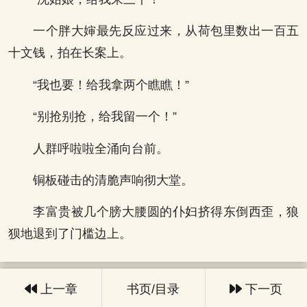
一个胖大婶最先反应过来，从荷包里数出一百五
十文钱，拍在长案上。
“我也要！给我拿两个瞧瞧！”
“别抢别抢，给我留一个！”
人群呼啦啦全涌向台前。
铜板碰击的清脆声响彻大堂。
李富贵被几个膀大腰圆的仆妇挤得东倒西歪，狼
狈地退到了门槛边上。
上一章
书页/目录
下一页