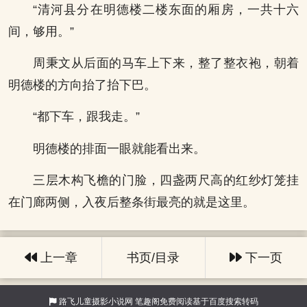
“清河县分在明德楼二楼东面的厢房，一共十六
间，够用。”
周秉文从后面的马车上下来，整了整衣袍，朝着
明德楼的方向抬了抬下巴。
“都下车，跟我走。”
明德楼的排面一眼就能看出来。
三层木构飞檐的门脸，四盏两尺高的红纱灯笼挂
在门廊两侧，入夜后整条街最亮的就是这里。
上一章
书页/目录
下一页
路飞儿童摄影小说网
笔趣阁免费阅读基于百度搜索转码