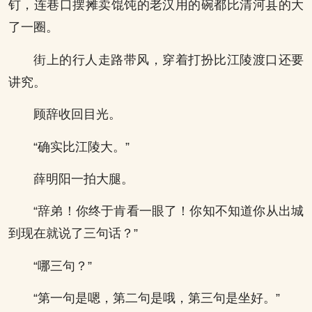
钉，连巷口摆摊卖馄饨的老汉用的碗都比清河县的大
了一圈。
街上的行人走路带风，穿着打扮比江陵渡口还要
讲究。
顾辞收回目光。
“确实比江陵大。”
薛明阳一拍大腿。
“辞弟！你终于肯看一眼了！你知不知道你从出城
到现在就说了三句话？”
“哪三句？”
“第一句是嗯，第二句是哦，第三句是坐好。”