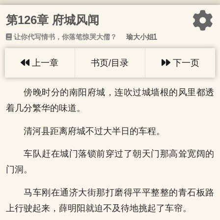
第126章 府城风闻
让你代写情书，你落笔惊哭大儒？
瑜大小姐1
上一章
书页/目录
下一页
傍晚时分的南阳府城，连吹过城墙根的风里都透
着几分繁华的味道。
清河县距离府城不过大半日的车程。
车队赶在城门落锁前穿过了朝天门那高耸宽阔的
门洞。
马车刚在通济大街那打磨得平平整整的青石板路
上行驶起来，薛明阳就迫不及待地挑起了车帘。