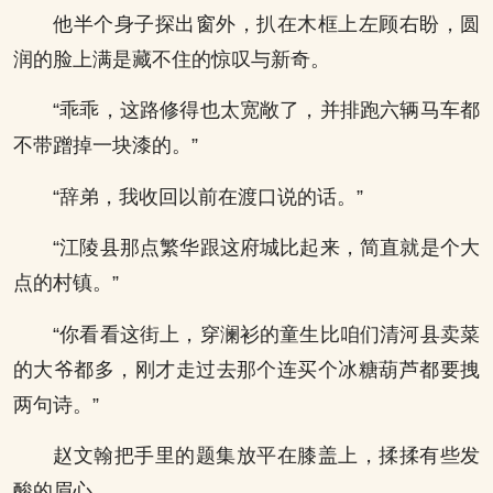
他半个身子探出窗外，扒在木框上左顾右盼，圆
润的脸上满是藏不住的惊叹与新奇。
“乖乖，这路修得也太宽敞了，并排跑六辆马车都
不带蹭掉一块漆的。”
“辞弟，我收回以前在渡口说的话。”
“江陵县那点繁华跟这府城比起来，简直就是个大
点的村镇。”
“你看看这街上，穿澜衫的童生比咱们清河县卖菜
的大爷都多，刚才走过去那个连买个冰糖葫芦都要拽
两句诗。”
赵文翰把手里的题集放平在膝盖上，揉揉有些发
酸的眉心。