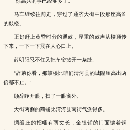
“你高兴的事已经够多了。”
马车继续往前走，穿过了通济大街中段那座高耸
的鼓楼。
正好赶上黄昏时分的通鼓，厚重的鼓声从楼顶传
下来，一下一下震在人心口上。
薛明阳忍不住又把车帘掀开一条缝。
“辞弟你看，那鼓楼比咱们清河县的城隍庙高出两
倍都不止。”
顾辞睁开眼，扫了一眼窗外。
大街两侧的商铺比清河县南街气派得多。
绸缎庄的招幡有两丈长，金银铺的门面镶着铜