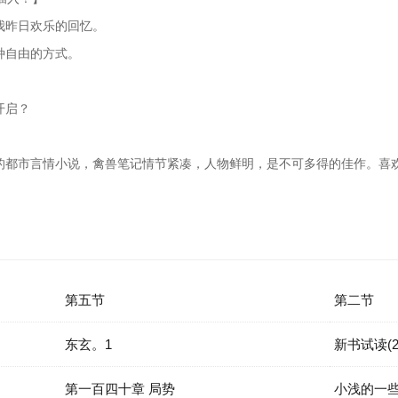
我昨日欢乐的回忆。
种自由的方式。
。
开启？
的都市言情小说，禽兽笔记情节紧凑，人物鲜明，是不可多得的佳作。喜
第五节
第二节
东玄。1
新书试读(2
第一百四十章 局势
小浅的一