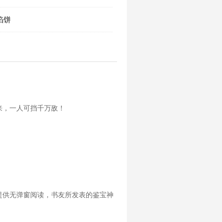
馅饼
来，一人可挡千万敌！
提供无弹窗阅读，书友所发表的鉴宝神