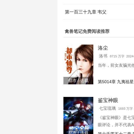
第一百三十九章 韦父
禽兽笔记免费阅读推荐
洛尘
洛书
8715 万字 2024-
当年，前女友骗光
都市 / 连载
第5014章 九夷祖星
鉴宝神眼
七宝琉璃
1693 万字 
《鉴宝神眼》是七
眼评论，并不代表
都市 / 连载