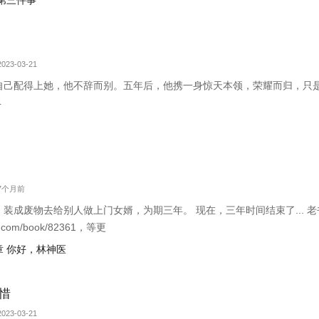
第三件事
023-03-21
自己配得上她，他不辞而别。五年后，他携一身惊天本领，荣耀而归，只
4
 7个月前
装成废物去给别人做上门女婿，为期三年。 现在，三年时间结束了... 
an.com/book/82361，等更
 你好，林神医
惜
023-03-21