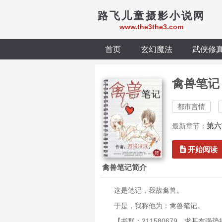
路飞儿童摄影小说网
www.the3the3.com
首页
玄幻魔法
武侠修
禽兽笔记
都市言情
第六
最新章节：
开始阅读
禽兽笔记简介
这是笔记，我故禽兽。
于是，我称他为：禽兽笔记。
【书群：211580679。求基友强