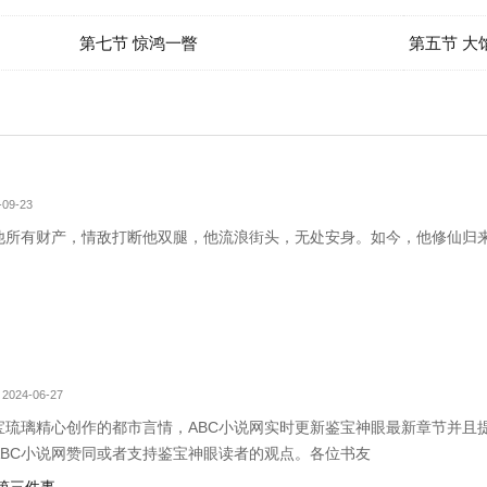
第七节 惊鸿一瞥
第五节 大
09-23
他所有财产，情敌打断他双腿，他流浪街头，无处安身。如今，他修仙归
2024-06-27
宝琉璃精心创作的都市言情，ABC小说网实时更新鉴宝神眼最新章节并且
ABC小说网赞同或者支持鉴宝神眼读者的观点。各位书友