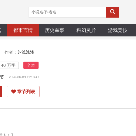
真
都市言情
历史军事
科幻灵异
游戏竞技
作者：
苏浅浅浅
40 万字
全本
节
2026-06-03 11:10:47
章节列表
势插入！】