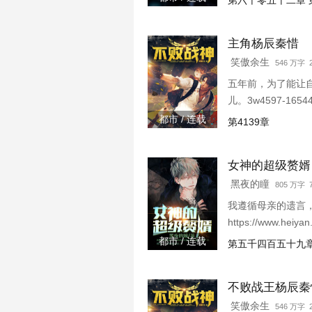
第六千零五十二章 
主角杨辰秦惜
笑傲余生
546 万字 2
五年前，为了能让
儿。3w4597-1654
都市 / 连载
第4139章
女神的超级赘婿
黑夜的瞳
805 万字
我遵循母亲的遗言，
https://www.heiy
都市 / 连载
第五千四百五十九章
不败战王杨辰秦
笑傲余生
546 万字 2