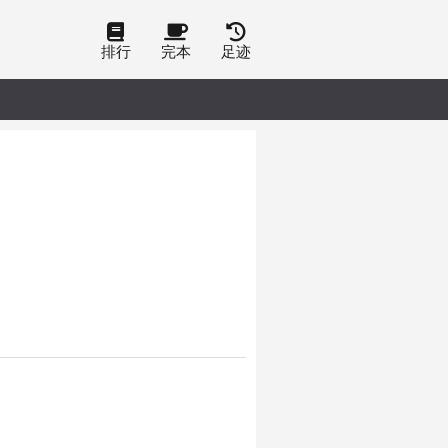
排行
完本
足迹