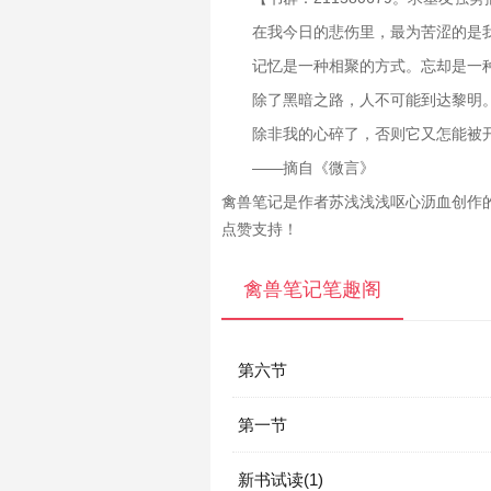
在我今日的悲伤里，最为苦涩的是
记忆是一种相聚的方式。忘却是一
除了黑暗之路，人不可能到达黎明
除非我的心碎了，否则它又怎能被
——摘自《微言》
禽兽笔记是作者苏浅浅浅呕心沥血创作
点赞支持！
禽兽笔记笔趣阁
第六节
第一节
新书试读(1)