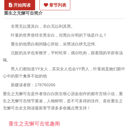
开始阅读
章节列表
重生之无懈可击简介
非黑无以显其白，非白无以利其黑。
叶堇的世界曾经非黑全白，但黑白分明的下场是什么？
重生的他黑白相间随心所欲，浓黑淡白肆无忌惮。
沉默的羔羊也有獠牙，平时吃草，偶尔吃肉，跟着我的羊群有汤
喝。
男人们都知道YY女人，其实女人也会YY男人，叶堇就是她们眼中
心中的那个禽兽不如的他
新建读者群：178760266
重生之无懈可击是作者张白白医生呕心沥血创作的都市言情小说，重
生之无懈可击情节紧凑，人物鲜明，是不可多得的佳作。喜欢重生之
无懈可击全文阅读最新章节请多多收藏点赞支持！
重生之无懈可击笔趣阁