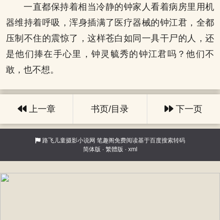
一直都保持着相当冷静的钟家人看着病房里用机
器维持着呼吸，浑身插满了医疗器械的钟江君，全都
压制不住的震惊了，这样苍白如同一具干尸的人，还
是他们捧在手心里，钟灵毓秀的钟江君吗？他们不
敢，也不想。
上一章
书页/目录
下一页
路飞儿童摄影小说网
笔趣阁免费阅读基于百度搜索转码
简体版
·
繁體版
·
xml