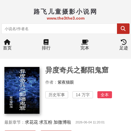
路飞儿童摄影小说网
www.the3the3.com
首页
排行
完本
足迹
异度奇兵之鄱阳鬼窟
作者：
紫夜猫眼
历史军事
14 万字
全本
求花花 求互粉 加微博啦
最新章节：
2026-06-04 11:20:01