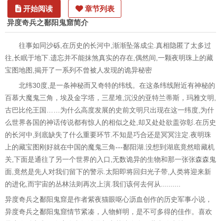
开始阅读
章节列表
异度奇兵之鄱阳鬼窟简介
往事如同沙砾,在历史的长河中,渐渐坠落成尘.真相隐匿了太多过
往,长眠于地下.遗忘并不能抹煞真实的存在,偶然间,一颗夜明珠上的藏
宝图地图,揭开了一系列不曾被人发现的诡异秘密
北纬30度,是一条神秘而又奇特的纬线。在这条纬线附近有神秘的
百慕大魔鬼三角，埃及金字塔，三星堆,沉没的亚特兰蒂斯，玛雅文明,
古巴比伦王国……为什么高度发展的史前文明只出现在这一纬度,为什
么世界各国的神话传说都有惊人的相似之处,却又处处欲盖弥彰.在历史
的长河中,到底缺失了什么重要环节.不知是巧合还是冥冥注定.夜明珠
上的藏宝图刚好就在中国的魔鬼三角---鄱阳湖.没想到湖底竟然暗藏机
关,下面是通往了另一个世界的入口,无数诡异的生物和那一张张森森鬼
面,竟然是先人对我们留下的警示.太阳即将回归光子带,人类将迎来新
的进化,而宇宙的丛林法则再次上演.我们该何去何从..........
异度奇兵之鄱阳鬼窟是作者紫夜猫眼呕心沥血创作的历史军事小说，
异度奇兵之鄱阳鬼窟情节紧凑，人物鲜明，是不可多得的佳作。喜欢