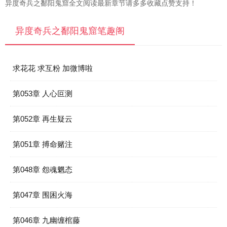
异度奇兵之鄱阳鬼窟全文阅读最新章节请多多收藏点赞支持！
异度奇兵之鄱阳鬼窟笔趣阁
求花花 求互粉 加微博啦
第053章 人心叵测
第052章 再生疑云
第051章 搏命赌注
第048章 怨魂魍态
第047章 围困火海
第046章 九幽缠棺藤