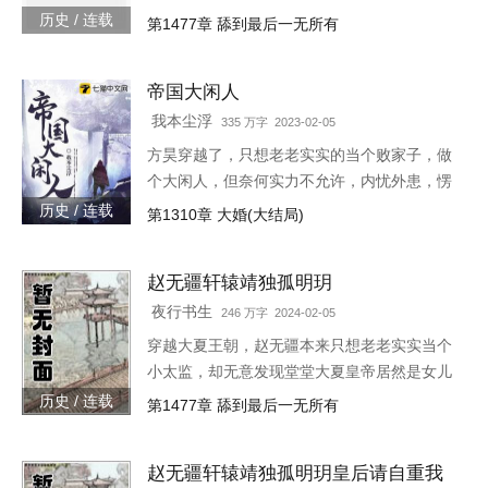
身！“大胆奴才，竟然还没净身，朕诛你九
历史 / 连载
第1477章 舔到最后一无所有
族！”“大胆陛下，你也不想你的秘密被人发现
吧？”就在这时，风华绝代的皇后突然到来，
帝国大闲人
“陛下，本宫来侍寝。”女皇帝情急之下连忙吹
灭灯火，“小赵子，你替朕伺候皇后，以后便是
我本尘浮
335 万字 2023-02-05
朕的心腹！”
方昊穿越了，只想老老实实的当个败家子，做
个大闲人，但奈何实力不允许，内忧外患，愣
是把一个败家子逼成了救世主，无所不能！种
历史 / 连载
第1310章 大婚(大结局)
田，发展工业，驱除外侵……笔趣阁各位书友
要是觉得《帝国大闲人》还
赵无疆轩辕靖独孤明玥
夜行书生
246 万字 2024-02-05
穿越大夏王朝，赵无疆本来只想老老实实当个
小太监，却无意发现堂堂大夏皇帝居然是女儿
身！“大胆奴才，竟然还没净身，朕诛你九
历史 / 连载
第1477章 舔到最后一无所有
族！”“大胆陛下，你也不想你的秘密被人发现
吧？”就在这时，风华绝代的皇后突然到来，
赵无疆轩辕靖独孤明玥皇后请自重我
“陛下，本宫来侍寝。”女皇帝情急之下连忙吹