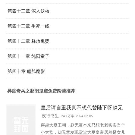
第四十三章 深入妖核
第四十三章 生死一线
第四十二章 释放鬼婴
第四十一章 纯阳童子
第四十章 船舱魔影
异度奇兵之鄱阳鬼窟免费阅读推荐
皇后请自重我真不想代替陛下呀赵无
疆轩辕靖独孤明玥
夜行书生
249 万字 2024-02-05
穿越大夏王朝，赵无疆本来只想老老实实当个
小太监，却无意发现堂堂大夏皇帝居然是女儿