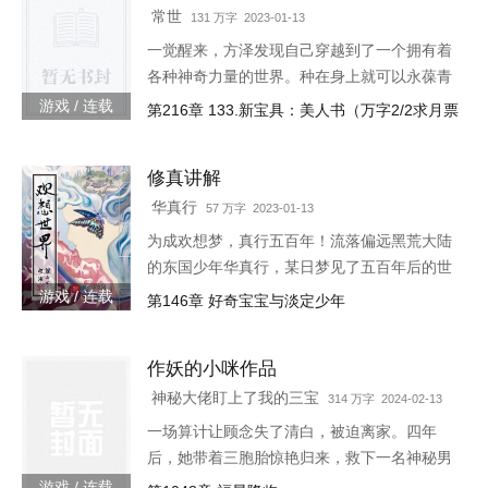
常世
131 万字 2023-01-13
一觉醒来，方泽发现自己穿越到了一个拥有着
各种神奇力量的世界。种在身上就可以永葆青
春的蘑菇每分一个分身就会智商下降实力提升
游戏 / 连载
第216章 133.新宝具：美人书（万字2/2求月票
的小丑可以代替主人学习锻炼，而且效果翻倍
的替身地灵…怎么说呢。这
修真讲解
华真行
57 万字 2023-01-13
为成欢想梦，真行五百年！流落偏远黑荒大陆
的东国少年华真行，某日梦见了五百年后的世
界。在那个世界上，很多国度与部族甚至已消
游戏 / 连载
第146章 好奇宝宝与淡定少年
失于历史长河，而古老的东国迎来了强大的新
生，东方智慧焕发新的光芒
作妖的小咪作品
神秘大佬盯上了我的三宝
314 万字 2024-02-13
一场算计让顾念失了清白，被迫离家。四年
后，她带着三胞胎惊艳归来，救下一名神秘男
子。她认为救人是医生天职，却不料男子缠着
游戏 / 连载