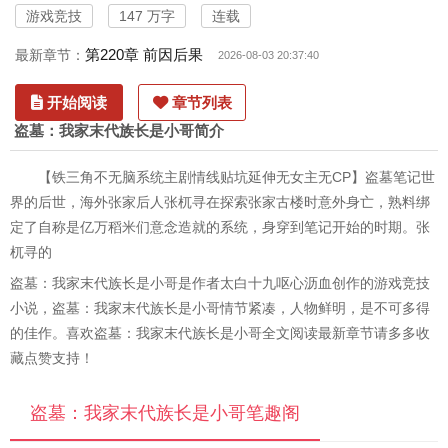
游戏竞技
147 万字
连载
第220章 前因后果
最新章节：
2026-08-03 20:37:40
开始阅读
章节列表
盗墓：我家末代族长是小哥简介
【铁三角不无脑系统主剧情线贴坑延伸无女主无CP】盗墓笔记世
界的后世，海外张家后人张杌寻在探索张家古楼时意外身亡，熟料绑
定了自称是亿万稻米们意念造就的系统，身穿到笔记开始的时期。张
杌寻的
盗墓：我家末代族长是小哥是作者太白十九呕心沥血创作的游戏竞技
小说，盗墓：我家末代族长是小哥情节紧凑，人物鲜明，是不可多得
的佳作。喜欢盗墓：我家末代族长是小哥全文阅读最新章节请多多收
藏点赞支持！
盗墓：我家末代族长是小哥笔趣阁