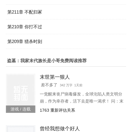
第211章 不配归冢
第210章 你打不过
第209章 猎杀时刻
盗墓：我家末代族长是小哥免费阅读推荐
末世第一狠人
差不多了
342 万字 1天前
一觉醒来丧尸病毒爆发，全球沦陷人类文明分
崩，作为幸存者，活下去是唯一渴求！ 问：末
世怎样才能活下去？答：首先要狠！【非重
游戏 / 连载
1763 重新评估关系
生】【轻系统】【丧尸】【末世生存】【杀伐
果断】【不圣母】
曾经我想做个好人