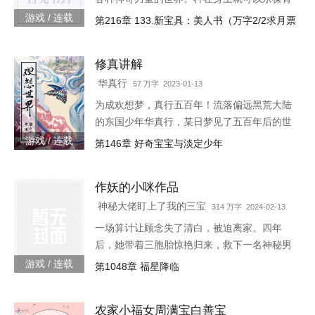
春的蘑菇每分一个分身就会智商下降实力提升
游戏 / 连载
第216章 133.新宝具：美人书（万字2/2求月票
的小丑可以代替主人学习锻炼，而且效果翻倍
的替身地灵…怎么说呢。这
修真讲解
华真行
57 万字 2023-01-13
为成欢想梦，真行五百年！流落偏远黑荒大陆
的东国少年华真行，某日梦见了五百年后的世
界。在那个世界上，很多国度与部族甚至已消
游戏 / 连载
第146章 好奇宝宝与淡定少年
失于历史长河，而古老的东国迎来了强大的新
生，东方智慧焕发新的光芒
作妖的小咪作品
神秘大佬盯上了我的三宝
314 万字 2024-02-13
一场算计让顾念失了清白，被迫离家。四年
后，她带着三胞胎惊艳归来，救下一名神秘男
子。她认为救人是医生天职，却不料男子缠着
游戏 / 连载
第1048章 福星降临
她求负责。“你救了我，我以身相许。”三胞胎
炸了，“我们不需要后爹。”神秘男子拿出亲子
农家小福女周满宝白善宝
鉴定，“乖，我是你们的亲爹。”顾念抚额，带