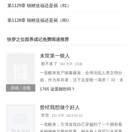
第1129章 锦鲤送福还是祸（81）
第1128章 锦鲤送福还是祸（80）
快穿之位面养成记免费阅读推荐
末世第一狠人
差不多了
342 万字 1天前
一觉醒来丧尸病毒爆发，全球沦陷人类文明分
崩，作为幸存者，活下去是唯一渴求！ 问：末
世怎样才能活下去？答：首先要狠！【非重
游戏 / 连载
1765 这蛋能吃吗？
生】【轻系统】【丧尸】【末世生存】【杀伐
果断】【不圣母】
曾经我想做个好人
常世
131 万字 2023-01-13
一觉醒来，方泽发现自己穿越到了一个拥有着
各种神奇力量的世界。种在身上就可以永葆青