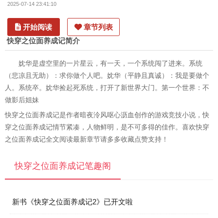
2025-07-14 23:41:10
开始阅读
章节列表
快穿之位面养成记简介
妉华是虚空里的一片星云，有一天，一个系统闯了进来。系统
（悲凉且无助）：求你做个人吧。妉华（平静且真诚）：我是要做个
人。系统卒。妉华捡起死系统，打开了新世界大门。第一个世界：不
做影后姐妹
快穿之位面养成记是作者暗夜泠风呕心沥血创作的游戏竞技小说，快
穿之位面养成记情节紧凑，人物鲜明，是不可多得的佳作。喜欢快穿
之位面养成记全文阅读最新章节请多多收藏点赞支持！
快穿之位面养成记笔趣阁
新书《快穿之位面养成记2》已开文啦