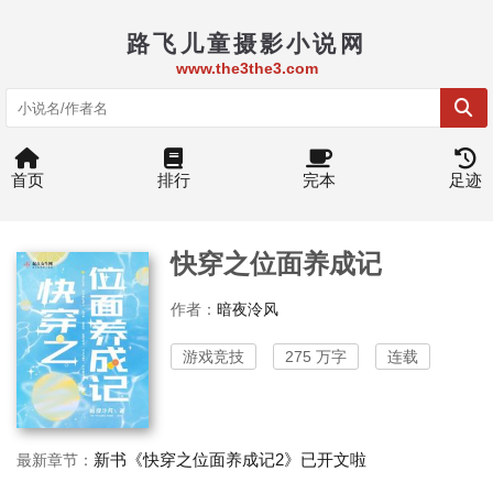
路飞儿童摄影小说网
www.the3the3.com
首页
排行
完本
足迹
快穿之位面养成记
作者：
暗夜泠风
游戏竞技
275 万字
连载
新书《快穿之位面养成记2》已开文啦
最新章节：