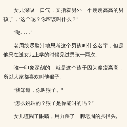
女儿深吸一口气，又指着另外一个瘦瘦高高的男
孩子，“这个呢？你应该叫什么？”
“呃……”
老周绞尽脑汁地思考这个男孩叫什么名字，但是
他只在送女儿上学的时候见过男孩一两次。
唯一印象深刻的，就是这个孩子因为瘦瘦高高，
所以大家都喜欢叫他猴子。
“我知道，你叫猴子。”
“怎么说话的？猴子是你能叫的吗？”
女儿瞪圆了眼睛，用力踩了一脚老周的脚指头。