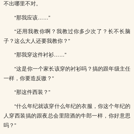
不出哪里不对。
“那我应该……”
“还用我教你啊？我教过你多少次了？长不长脑
子？这么大人还要我教你？”
“那我穿这件衬衫……”
“这是你一个家长该穿的衬衫吗？搞的跟年级主任
一样，你要造反嗷？”
“那这件西装？”
“什么年纪就该穿什么年纪的衣服，你这个年纪的
人穿西装搞的跟夜总会里陪酒的牛郎一样，你好意思
吗？”