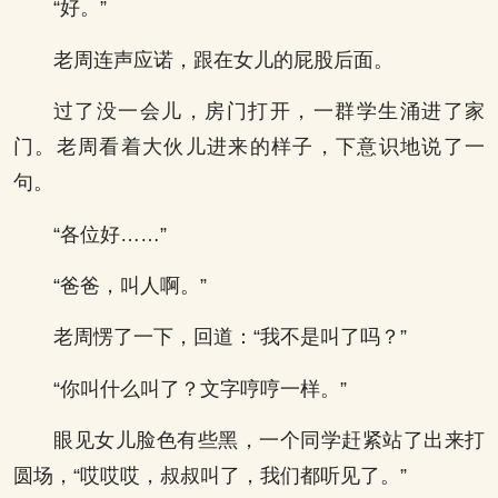
“好。”
老周连声应诺，跟在女儿的屁股后面。
过了没一会儿，房门打开，一群学生涌进了家
门。老周看着大伙儿进来的样子，下意识地说了一
句。
“各位好……”
“爸爸，叫人啊。”
老周愣了一下，回道：“我不是叫了吗？”
“你叫什么叫了？文字哼哼一样。”
眼见女儿脸色有些黑，一个同学赶紧站了出来打
圆场，“哎哎哎，叔叔叫了，我们都听见了。”