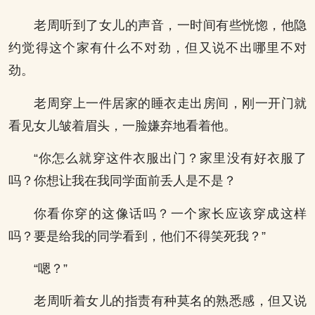
老周听到了女儿的声音，一时间有些恍惚，他隐
约觉得这个家有什么不对劲，但又说不出哪里不对
劲。
老周穿上一件居家的睡衣走出房间，刚一开门就
看见女儿皱着眉头，一脸嫌弃地看着他。
“你怎么就穿这件衣服出门？家里没有好衣服了
吗？你想让我在我同学面前丢人是不是？
你看你穿的这像话吗？一个家长应该穿成这样
吗？要是给我的同学看到，他们不得笑死我？”
“嗯？”
老周听着女儿的指责有种莫名的熟悉感，但又说