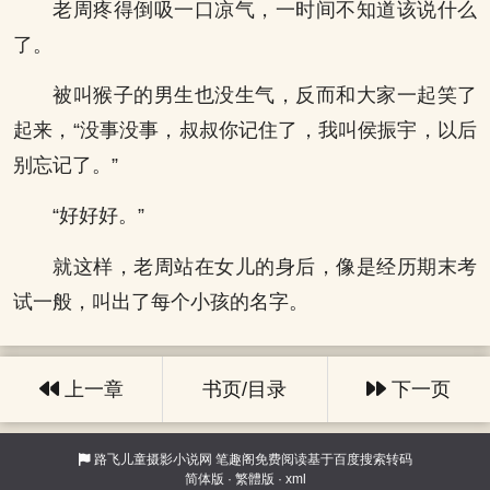
老周疼得倒吸一口凉气，一时间不知道该说什么
了。
被叫猴子的男生也没生气，反而和大家一起笑了
起来，“没事没事，叔叔你记住了，我叫侯振宇，以后
别忘记了。”
“好好好。”
就这样，老周站在女儿的身后，像是经历期末考
试一般，叫出了每个小孩的名字。
上一章
书页/目录
下一页
路飞儿童摄影小说网
笔趣阁免费阅读基于百度搜索转码
简体版
·
繁體版
·
xml