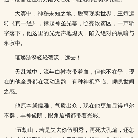
大雾中，神秘未知之地，脱离现实世界，王煊运
转《真一经》，撑起神圣光幕，照亮浓雾区，一声斩
字落下，他这里的光无声地熄灭，陷入绝对的黑暗与
永寂中。
璀璨涟漪轻轻荡漾，远去！
天乱城中，流年白衬衣带着血，但他不在乎，现
在的他全身都在流动道韵，有种神祇降临、睥睨世间
之感。
他原本就儒雅，气质出众，现在他更加显得卓尔
不群，丰神俊朗，眼角眉梢都带着光彩。
“五劫山，若是失去伱伍明秀，再死去孔煊，还怎