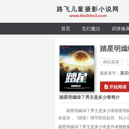
路飞儿童摄影小说网
www.the3the3.com
首页
玄幻魔法
武侠修
踏星明嫣
科幻灵异
第四
最新章节：
开始阅读
踏星明嫣绿了男主是多少章简介
踏星明嫣绿了男主是多少章踏星明
友提供，《踏星》情节跌宕起伏、扣人
踏星明嫣绿了男主是多少章是作者随散