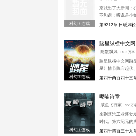
京城出了大新闻：
不和谐；听说是小
店怎么能买到这么
科幻 / 连载
第9212章 日暖风
期怒：乔斯年,出去
踏星纵横中文网
随散飘风
1492 万字 
踏星纵横中文网踏
星》情节跌宕起伏
科幻 / 连载
第四千两百四十三章
呢喃诗章
咸鱼飞行家
722 
来到蒸汽工业蓬勃
时代。第六纪元的
科幻 / 连载
第四千四百三十九章