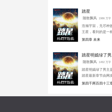
踏星
随散飘风
1986 万
浩瀚宇宙，无尽种
王星，看到的是一
科幻 / 连载
第四章 未来
踏星明嫣绿了男
随散飘风
1492 万字 
踏星明嫣绿了男主
踏星最新章节由网
科幻 / 连载
第四千两百四十三章