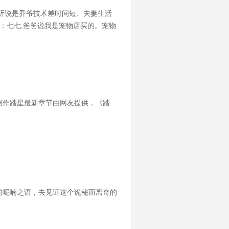
听说是乔爷技术差时间短、夫妻生活
：七七,爸爸说我是宠物店买的。宠物
兽翻身而上：我喜欢天天摸奖。叶佳
创作踏星最新章节由网友提供，《踏
的呢喃之语，去见证这个诡秘而离奇的