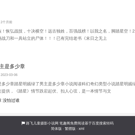
字 2个月前
族！恢弘战技，十决横空！远古独姓，百强战榜！以我之名，脚踏星空！2
柄战刀和一具站立的尸体！！！已有完结老书《末日之无上
主是多少章
2023-03-06
是多少章踏星明嫣绿了男主是多少章小说阅读科幻奇幻类型小说踏星明嫣
友提供，《踏星》情节跌宕起伏、扣人心弦，是一本情节与文
 没怕过谁
路飞儿童摄影小说网
笔趣阁免费阅读基于百度搜索转码
简体版
·
繁體版
·
xml