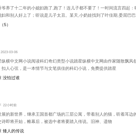
乔爷养了十二年的小媳妇跑了,跑了！连儿子都不要了！一时间流言四起：
媳妇和别人好上了；听说是儿子太丑。某天,小奶娃找到了叶佳期,委屈巴巴
漂亮的儿子。叶佳期呵呵笑,明明是……摸奖中的。小奶娃望天：……某禽
轻（5）
！十八岁那年,叶佳期进了乔爷的浴室
2023-03-06
星纵横中文网小说阅读科幻奇幻类型小说踏星纵横中文网由作家随散飘风
、扣人心弦，是一本情节与文笔俱佳的科幻小说，免费提供踏星
 没怕过谁
万字 22小时前
发展的新世界，继承王国首都广场的三层公寓，带着别人的猫，听着耳边
史诗即将开始，帷幕后，被选中者将要踏入传说。旧神、遗物
 矮人的传说