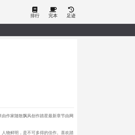
排行
完本
足迹
章由作家随散飘风创作踏星最新章节由网
，人物鲜明，是不可多得的佳作。喜欢踏