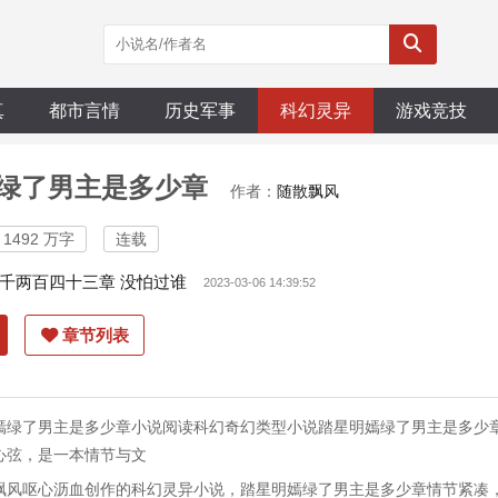
真
都市言情
历史军事
科幻灵异
游戏竞技
绿了男主是多少章
作者：
随散飘风
1492 万字
连载
千两百四十三章 没怕过谁
2023-03-06 14:39:52
章节列表
嫣绿了男主是多少章小说阅读科幻奇幻类型小说踏星明嫣绿了男主是多少
心弦，是一本情节与文
飘风呕心沥血创作的科幻灵异小说，踏星明嫣绿了男主是多少章情节紧凑