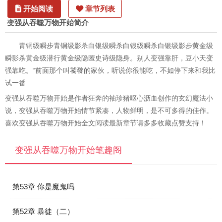
开始阅读
章节列表
变强从吞噬万物开始简介
青铜级瞬步青铜级影杀白银级瞬杀白银级瞬杀白银级影步黄金级
瞬影杀黄金级潜行黄金级隐匿史诗级隐身。别人变强靠肝，豆小天变
强靠吃。“前面那个叫饕餮的家伙，听说你很能吃，不如停下来和我比
试一番
变强从吞噬万物开始是作者狂奔的袖珍猪呕心沥血创作的玄幻魔法小
说，变强从吞噬万物开始情节紧凑，人物鲜明，是不可多得的佳作。
喜欢变强从吞噬万物开始全文阅读最新章节请多多收藏点赞支持！
变强从吞噬万物开始笔趣阁
第53章 你是魔鬼吗
第52章 暴徒（二）