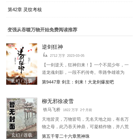
第42章 灵纹考核
变强从吞噬万物开始免费阅读推荐
逆剑狂神
kͬѧ
2712 万字 2023-03-05
【一剑逆天，狂神归来！】一个不屈少年，一
道龙魂剑影，一段不朽传奇。帝路争雄谁为
峰，唯我林轩傲苍生！3w471-25091
玄幻 / 连载
第9447章 剑主：剑来！大龙剑爆发吧
柳无邪徐凌雪
铁马飞桥
1822 万字 2个月前
天地皆灵，万物皆苟，无名天地之始，有名万
物之母，此乃吞天神鼎，可凝精作物，并八荒
之心。得此鼎，吞四海，容八荒……一代邪
玄幻 / 连载
第五千零二十六章黑神珠