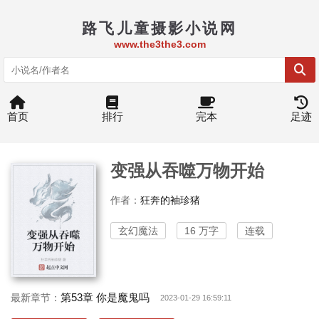
路飞儿童摄影小说网
www.the3the3.com
首页
排行
完本
足迹
变强从吞噬万物开始
作者：
狂奔的袖珍猪
玄幻魔法
16 万字
连载
第53章 你是魔鬼吗
最新章节：
2023-01-29 16:59:11