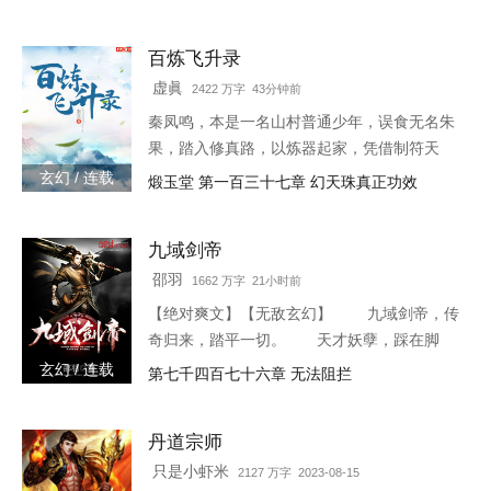
神，踏天之路！
百炼飞升录
虚眞
2422 万字 43分钟前
秦凤鸣，本是一名山村普通少年，误食无名朱
果，踏入修真路，以炼器起家，凭借制符天
赋，只身闯荡荆棘密布的修仙界，本一切都顺
玄幻 / 连载
煅玉堂 第一百三十七章 幻天珠真正功效
利非常，但却是有一难料之事发生在了他身
上…… 本书自开
九域剑帝
邵羽
1662 万字 21小时前
【绝对爽文】【无敌玄幻】 九域剑帝，传
奇归来，踏平一切。 天才妖孽，踩在脚
下，强者大能，挥手灭杀。 人不犯我，我
玄幻 / 连载
第七千四百七十六章 无法阻拦
不犯人，人若犯我，灭他九族。 3w0-1764
丹道宗师
只是小虾米
2127 万字 2023-08-15