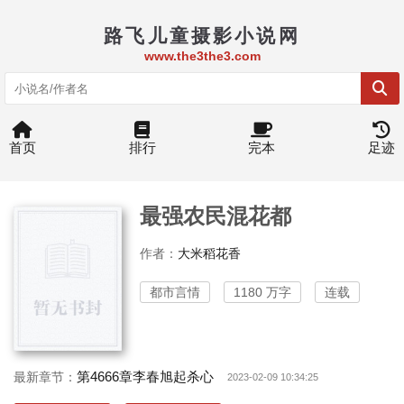
路飞儿童摄影小说网
www.the3the3.com
首页
排行
完本
足迹
最强农民混花都
作者：
大米稻花香
都市言情
1180 万字
连载
第4666章李春旭起杀心
最新章节：
2023-02-09 10:34:25