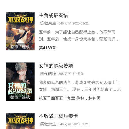
论，并不代表ABC小说网赞同或者支持鉴宝神
眼读者的观点。各位书友
主角杨辰秦惜
笑傲余生
546 万字 2023-03-21
五年前，为了能让自己配得上她，他不辞而
别。五年后，他携一身惊天本领，荣耀而归，
只是归来之时，竟发现自己多了一个女儿。
都市 / 连载
第4139章
3w4597-16544
女神的超级赘婿
黑夜的瞳
805 万字 7个月前
我遵循母亲的遗言，装成废物去给别人做上门
女婿，为期三年。 现在，三年时间结束了... 老
书链接：
都市 / 连载
第五千四百五十九章 你好，林神医
https://www.heiyan.com/book/82361，等更
不败战王杨辰秦惜
笑傲余生
546 万字 2023-03-21