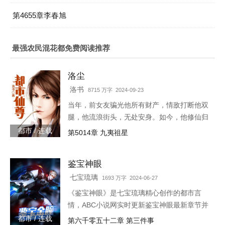
第4655章李春旭
最强农民混花都免费阅读推荐
洛尘
洛书
8715 万字 2024-09-23
当年，前女友骗光他所有财产，情敌打断他双
腿，他流浪街头，无处安身。如今，他修仙归
来，一人可挡千万敌！
都市 / 连载
第5014章 九夷祖星
鉴宝神眼
七宝琉璃
1693 万字 2024-06-27
《鉴宝神眼》是七宝琉璃精心创作的都市言
情，ABC小说网实时更新鉴宝神眼最新章节并
且提供无弹窗阅读，书友所发表的鉴宝神眼评
都市 / 连载
第六千零五十二章 第三件事